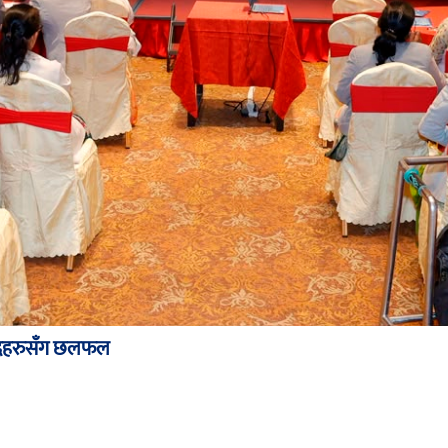
ंसदहरुसँग छलफल