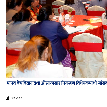
मानव बेचबिखन तथा ओसारपसार नियन्त्रण विधेयकमाथी सा
अर्थ खबर