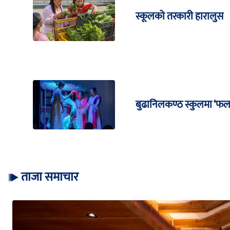
स्कूलको तरकारी हारालुस
बुढानिलकण्ठ स्कुलमा ‘फल
ताजा समाचार