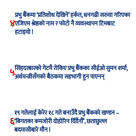
प्रभु बैंकमा ‘प्रतिशोध देखिने’ हर्कत, धनगढी सरुवा गरिएका
४
एजिएम श्रेष्ठको नाम र फोटो नै व्यवस्थापन टिमबाट
हटाइयो !
सिंहदरबारको गेटमै रोकिए प्रभु बैंकका सीईओ सुमन शर्मा,
५
अर्थमन्त्रीसँगको बैठकमा सहभागी हुन पाएनन्
१९ गतेलाई केरेर १८ गते बनाउँदै प्रभु बैंकको खण्डन –
६
‘बिगतका कमजोरी दोहोरिन दिँदैनौं’, छताछुल्ल
बदमासीबारे मौन !