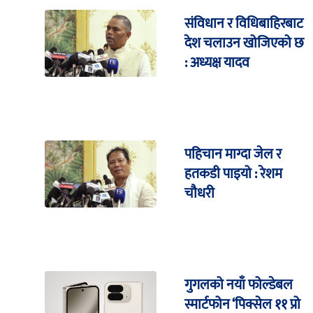
संविधान र विधिबाहिरबाट
देश चलाउन खोजिएको छ
: अध्यक्ष यादव
पहिचान माग्दा जेल र
हतकडी पाइयो : रेशम
चौधरी
गुगलको नयाँ फोल्डेबल
स्मार्टफोन ‘पिक्सेल ११ प्रो