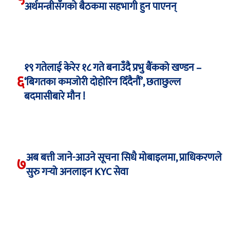
अर्थमन्त्रीसँगको बैठकमा सहभागी हुन पाएनन्
१९ गतेलाई केरेर १८ गते बनाउँदै प्रभु बैंकको खण्डन –
६
‘बिगतका कमजोरी दोहोरिन दिँदैनौं’, छताछुल्ल
बदमासीबारे मौन !
अब बत्ती जाने-आउने सूचना सिधै मोबाइलमा, प्राधिकरणले
७
सुरु गर्‍यो अनलाइन KYC सेवा