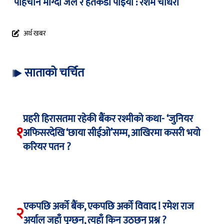
पहिचान माग्दा जेल र हतकडी पाइयो : रेशम चौधरी
अर्थ खबर
साताको चर्चित
प्रहरी हिरासतमा रहेकी बैंकर रश्मीको कथा- ‘जुनियर
१
अफिसरदेखि ‘छाया सीईओ’सम्म, आखिरमा कसरी भयो
करियर पतन ?
एकपछि अर्को बैंक, एकपछि अर्को विवाद ! रमेश राज
२
अर्याल जहाँ पुग्छन्, त्यहाँ किन उठ्छन् प्रश्न ?