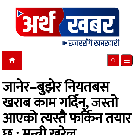
Skip to content
Search
Ope
जानेर–बुझेर नियतबस
खराब काम गर्दिन्, जस्तो
आएको त्यस्तै फर्किन तयार
छु : मन्त्री खरेल