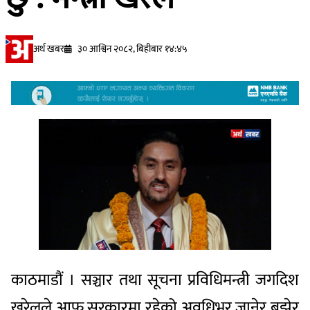
अर्थ खबर
३० आश्विन २०८२, बिहीबार १४:४५
काठमाडौं । सञ्चार तथा सूचना प्रविधिमन्त्री जगदिश
खरेलले आफू सरकारमा रहेको अवधिभर जानेर बुझेर