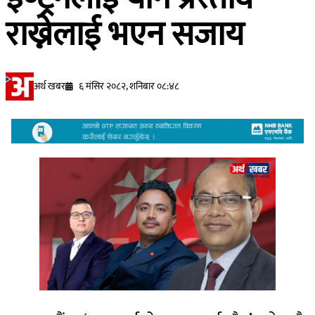
राख्नेलाई भएन सजाय
अर्थ खबर
६ मंसिर २०८२, शनिबार ०८:४८