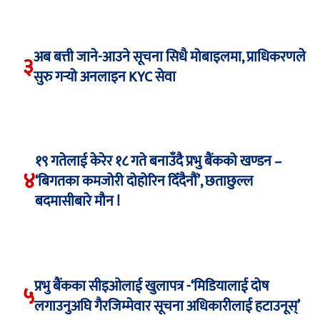
अब बत्ती जाने-आउने सूचना सिधै मोबाइलमा, प्राधिकरणले
३
सुरु गर्‍यो अनलाइन KYC सेवा
१९ गतेलाई केरेर १८ गते बनाउँदै प्रभु बैंकको खण्डन –
४
‘बिगतका कमजोरी दोहोरिन दिँदैनौं’, छताछुल्ल
बदमासीबारे मौन !
प्रभु बैंकका सीइओलाई खुलापत्र -‘मिडियालाई दोष
५
लगाउनुअघि गैरजिम्मेवार सूचना अधिकारीलाई हटाउनूस्’