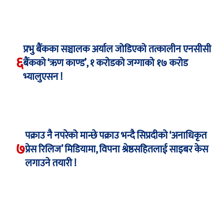
प्रभु बैंकका सञ्चालक अर्याल जोडिएको तत्कालीन एनसीसी
६
बैंकको ‘ऋण काण्ड’, १ करोडको जग्गाको १७ करोड
भ्यालुएसन !
पक्राउ नै नपरेको मान्छे पक्राउ भन्दै सिप्रदीको ‘अनाधिकृत
७
प्रेस रिलिज’ मिडियामा, विपना श्रेष्ठसहितलाई साइबर केस
लगाउने तयारी !