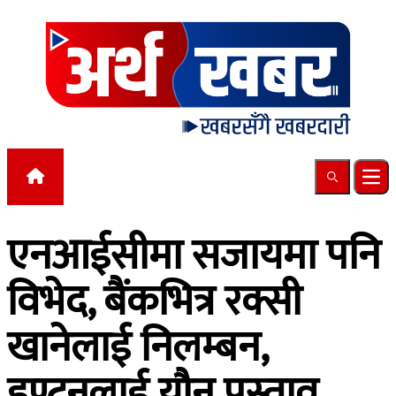
Skip to content
Search
Ope
एनआईसीमा सजायमा पनि
विभेद, बैंकभित्र रक्सी
खानेलाई निलम्बन,
इण्ट्रनलाई यौन प्रस्ताव