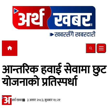
Skip to content
Search
Ope
आन्तरिक हवाई सेवामा छुट
योजनाको प्रतिस्पर्धा
अर्थ खबर
३ असार २०८३, बुधबार १८:२१