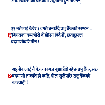
अर्थमन्त्रीसँगको बैठकमा सहभागी हुन पाएनन्
१९ गतेलाई केरेर १८ गते बनाउँदै प्रभु बैंकको खण्डन –
६
‘बिगतका कमजोरी दोहोरिन दिँदैनौं’, छताछुल्ल
बदमासीबारे मौन !
राष्ट्र बैंकलाई नै फेक कागज बुझाउँदो रहेछ प्रभु बैंक, अरु
७
बदमासी त कति हो कति, पोल खुलेपछि राष्ट्र बैंकको
कारवाही !