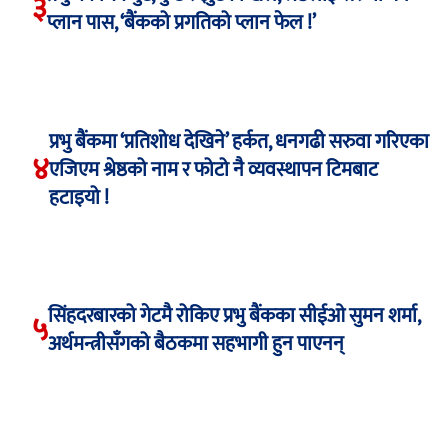
३
प्लान पास, ‘बैंकको प्रगतिको प्लान फेल !’
प्रभु बैंकमा ‘प्रतिशोध देखिने’ हर्कत, धनगढी सरुवा गरिएका
४
एजिएम श्रेष्ठको नाम र फोटो नै व्यवस्थापन टिमबाट
हटाइयो !
सिंहदरबारको गेटमै रोकिए प्रभु बैंकका सीईओ सुमन शर्मा,
५
अर्थमन्त्रीसँगको बैठकमा सहभागी हुन पाएनन्