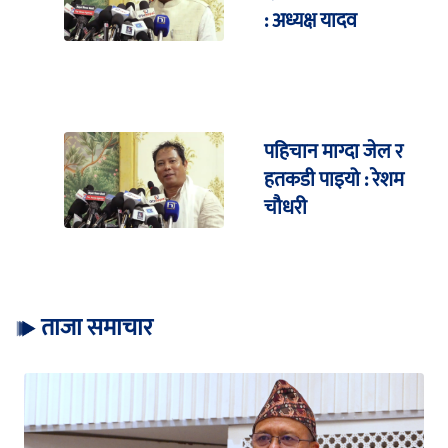
: अध्यक्ष यादव
पहिचान माग्दा जेल र
हतकडी पाइयो : रेशम
चौधरी
ताजा समाचार