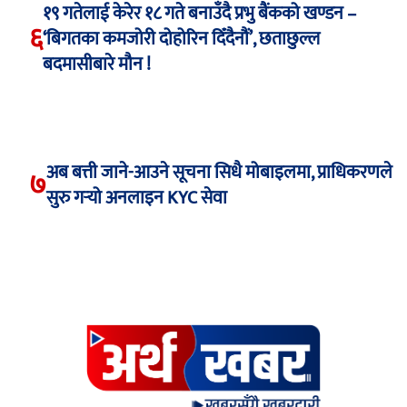
१९ गतेलाई केरेर १८ गते बनाउँदै प्रभु बैंकको खण्डन –
६
‘बिगतका कमजोरी दोहोरिन दिँदैनौं’, छताछुल्ल
बदमासीबारे मौन !
अब बत्ती जाने-आउने सूचना सिधै मोबाइलमा, प्राधिकरणले
७
सुरु गर्‍यो अनलाइन KYC सेवा