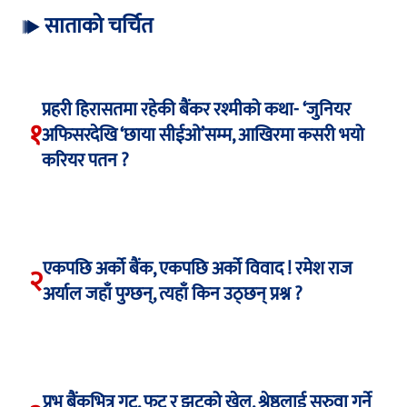
साताको चर्चित
प्रहरी हिरासतमा रहेकी बैंकर रश्मीको कथा- ‘जुनियर
१
अफिसरदेखि ‘छाया सीईओ’सम्म, आखिरमा कसरी भयो
करियर पतन ?
एकपछि अर्को बैंक, एकपछि अर्को विवाद ! रमेश राज
२
अर्याल जहाँ पुग्छन्, त्यहाँ किन उठ्छन् प्रश्न ?
प्रभु बैंकभित्र गुट, फुट र झुटको खेल, श्रेष्ठलाई सरुवा गर्ने