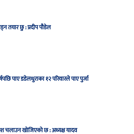
ाड्न तयार छु : प्रदीप पौडेल
षपछि पाए डडेलधुराका १२ परिवारले पाए पुर्जा
देश चलाउन खोजिएको छ : अध्यक्ष यादव