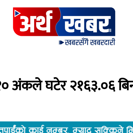
.१० अंकले घटेर २१६३.०६ बिन