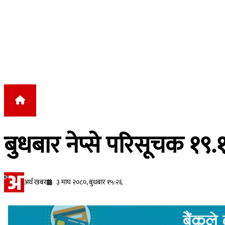
Skip to content
बुधबार नेप्से परिसूचक १९
अर्थ खबर
३ माघ २०८०, बुधबार १५:२६