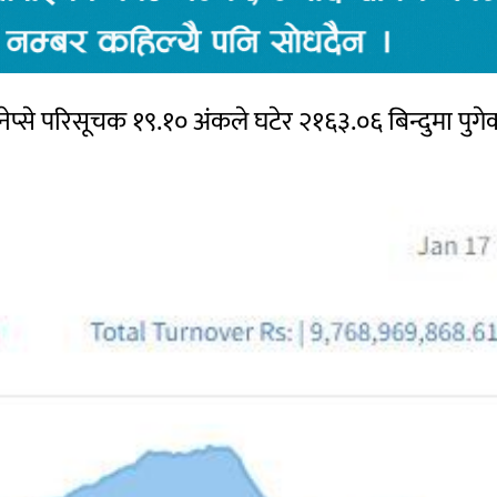
नेप्से परिसूचक १९.१० अंकले घटेर २१६३.०६ बिन्दुमा पुगे