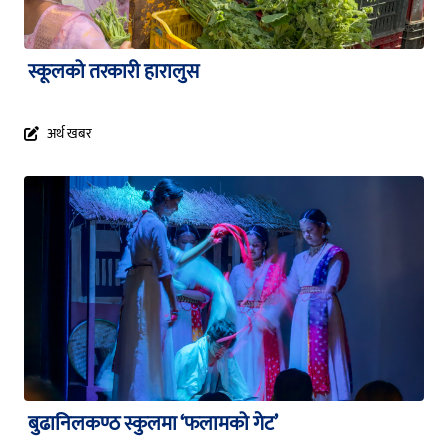
स्कूलको तरकारी हारालुस
अर्थ खबर
बुढानिलकण्ठ स्कुलमा ‘फलामको गेट’