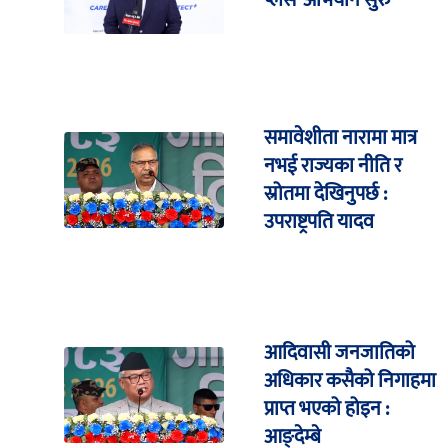
प्लस’ अभियान सुरु
समावेशीता नारामा मात्र
नभई राज्यका नीति र
स्रोतमा देखिनुपर्छ :
उपराष्ट्रपति यादव
आदिवासी जनजातिको
अधिकार कसैको निगाहमा
प्राप्त भएको होइन :
आङ्देम्बे