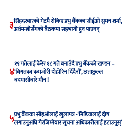
सिंहदरबारको गेटमै रोकिए प्रभु बैंकका सीईओ सुमन शर्मा,
३
अर्थमन्त्रीसँगको बैठकमा सहभागी हुन पाएनन्
१९ गतेलाई केरेर १८ गते बनाउँदै प्रभु बैंकको खण्डन –
४
‘बिगतका कमजोरी दोहोरिन दिँदैनौं’, छताछुल्ल
बदमासीबारे मौन !
प्रभु बैंकका सीइओलाई खुलापत्र -‘मिडियालाई दोष
५
लगाउनुअघि गैरजिम्मेवार सूचना अधिकारीलाई हटाउनूस्’