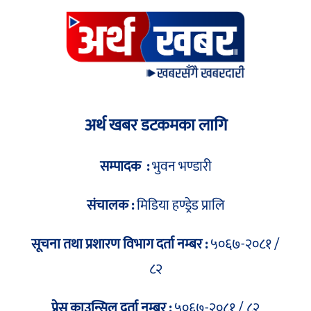
अर्थ खबर डटकमका लागि
सम्पादक :
भुवन भण्डारी
संचालक :
मिडिया हण्ड्रेड प्रालि
सूचना तथा प्रशारण विभाग दर्ता नम्बर :
५०६७-२०८१ /
८२
प्रेस काउन्सिल दर्ता नम्बर :
५०६७-२०८१ / ८२