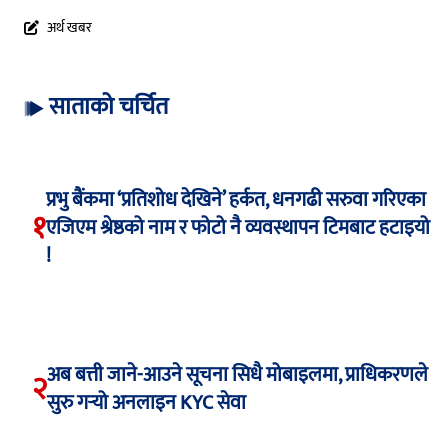
अर्थ खबर
साताको चर्चित
प्रभु बैंकमा ‘प्रतिशोध देखिने’ हर्कत, धनगढी सरुवा गरिएका
१
एजिएम श्रेष्ठको नाम र फोटो नै व्यवस्थापन टिमबाट हटाइयो
!
अब बत्ती जाने-आउने सूचना सिधै मोबाइलमा, प्राधिकरणले
२
सुरु गर्‍यो अनलाइन KYC सेवा