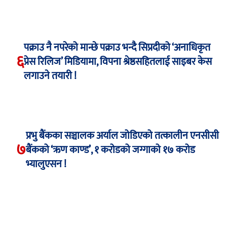
पक्राउ नै नपरेको मान्छे पक्राउ भन्दै सिप्रदीको ‘अनाधिकृत
६
प्रेस रिलिज’ मिडियामा, विपना श्रेष्ठसहितलाई साइबर केस
लगाउने तयारी !
प्रभु बैंकका सञ्चालक अर्याल जोडिएको तत्कालीन एनसीसी
७
बैंकको ‘ऋण काण्ड’, १ करोडको जग्गाको १७ करोड
भ्यालुएसन !