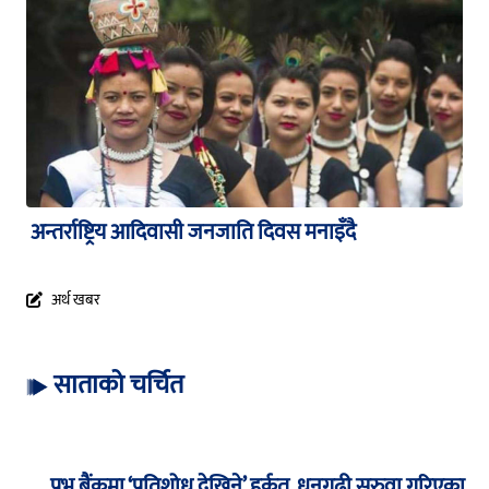
अन्तर्राष्ट्रिय आदिवासी जनजाति दिवस मनाइँदै
अर्थ खबर
साताको चर्चित
प्रभु बैंकमा ‘प्रतिशोध देखिने’ हर्कत, धनगढी सरुवा गरिएका