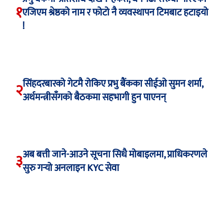
१
एजिएम श्रेष्ठको नाम र फोटो नै व्यवस्थापन टिमबाट हटाइयो
!
सिंहदरबारको गेटमै रोकिए प्रभु बैंकका सीईओ सुमन शर्मा,
२
अर्थमन्त्रीसँगको बैठकमा सहभागी हुन पाएनन्
अब बत्ती जाने-आउने सूचना सिधै मोबाइलमा, प्राधिकरणले
३
सुरु गर्‍यो अनलाइन KYC सेवा