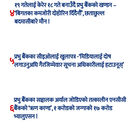
१९ गतेलाई केरेर १८ गते बनाउँदै प्रभु बैंकको खण्डन –
४
‘बिगतका कमजोरी दोहोरिन दिँदैनौं’, छताछुल्ल
बदमासीबारे मौन !
प्रभु बैंकका सीइओलाई खुलापत्र -‘मिडियालाई दोष
५
लगाउनुअघि गैरजिम्मेवार सूचना अधिकारीलाई हटाउनूस्’
प्रभु बैंकका सञ्चालक अर्याल जोडिएको तत्कालीन एनसीसी
६
बैंकको ‘ऋण काण्ड’, १ करोडको जग्गाको १७ करोड
भ्यालुएसन !