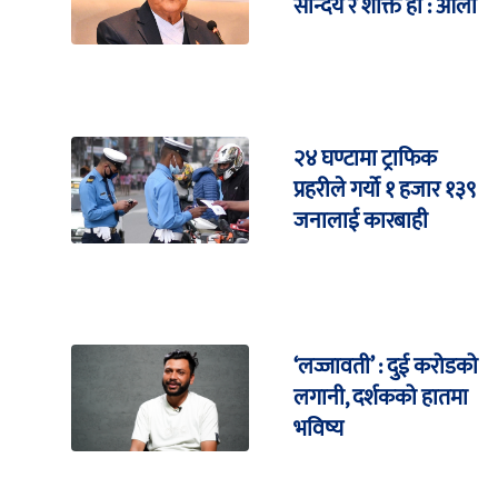
सौन्दर्य र शक्ति हो : ओली
२४ घण्टामा ट्राफिक
प्रहरीले गर्यो १ हजार १३९
जनालाई कारबाही
‘लज्जावती’ : दुई करोडको
लगानी, दर्शकको हातमा
भविष्य