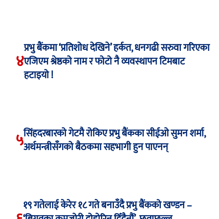
प्रभु बैंकमा ‘प्रतिशोध देखिने’ हर्कत, धनगढी सरुवा गरिएका
४
एजिएम श्रेष्ठको नाम र फोटो नै व्यवस्थापन टिमबाट
हटाइयो !
सिंहदरबारको गेटमै रोकिए प्रभु बैंकका सीईओ सुमन शर्मा,
५
अर्थमन्त्रीसँगको बैठकमा सहभागी हुन पाएनन्
१९ गतेलाई केरेर १८ गते बनाउँदै प्रभु बैंकको खण्डन –
६
‘बिगतका कमजोरी दोहोरिन दिँदैनौं’, छताछुल्ल