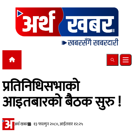
Skip to content
Search
Ope
प्रतिनिधिसभाको
आइतबारको बैठक सुरु !
अर्थ खबर
१३ फाल्गुन २०८०, आईतवार १२:२५