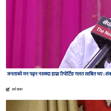
जनताको मन पढ्न नसक्दा हाम्रा रिपोर्टिङ गलत साबित भए : श
अर्थ खबर