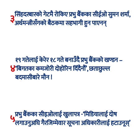
सिंहदरबारको गेटमै रोकिए प्रभु बैंकका सीईओ सुमन शर्मा,
३
अर्थमन्त्रीसँगको बैठकमा सहभागी हुन पाएनन्
१९ गतेलाई केरेर १८ गते बनाउँदै प्रभु बैंकको खण्डन –
४
‘बिगतका कमजोरी दोहोरिन दिँदैनौं’, छताछुल्ल
बदमासीबारे मौन !
प्रभु बैंकका सीइओलाई खुलापत्र -‘मिडियालाई दोष
५
लगाउनुअघि गैरजिम्मेवार सूचना अधिकारीलाई हटाउनूस्’