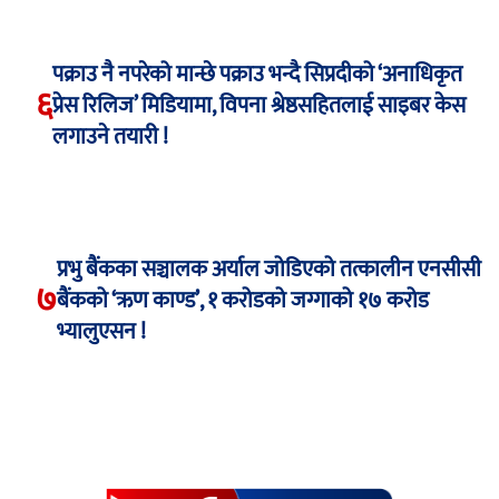
पक्राउ नै नपरेको मान्छे पक्राउ भन्दै सिप्रदीको ‘अनाधिकृत
६
प्रेस रिलिज’ मिडियामा, विपना श्रेष्ठसहितलाई साइबर केस
लगाउने तयारी !
प्रभु बैंकका सञ्चालक अर्याल जोडिएको तत्कालीन एनसीसी
७
बैंकको ‘ऋण काण्ड’, १ करोडको जग्गाको १७ करोड
भ्यालुएसन !