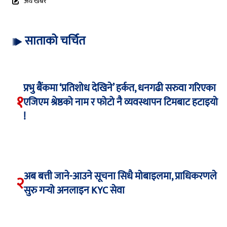
अर्थ खबर
साताको चर्चित
प्रभु बैंकमा ‘प्रतिशोध देखिने’ हर्कत, धनगढी सरुवा गरिएका
१
एजिएम श्रेष्ठको नाम र फोटो नै व्यवस्थापन टिमबाट हटाइयो
!
अब बत्ती जाने-आउने सूचना सिधै मोबाइलमा, प्राधिकरणले
२
सुरु गर्‍यो अनलाइन KYC सेवा