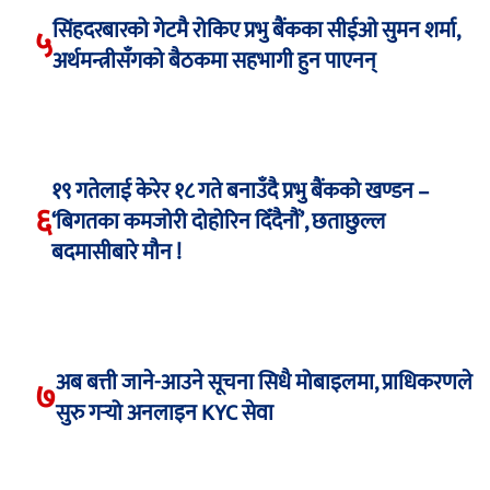
सिंहदरबारको गेटमै रोकिए प्रभु बैंकका सीईओ सुमन शर्मा,
५
अर्थमन्त्रीसँगको बैठकमा सहभागी हुन पाएनन्
१९ गतेलाई केरेर १८ गते बनाउँदै प्रभु बैंकको खण्डन –
६
‘बिगतका कमजोरी दोहोरिन दिँदैनौं’, छताछुल्ल
बदमासीबारे मौन !
अब बत्ती जाने-आउने सूचना सिधै मोबाइलमा, प्राधिकरणले
७
सुरु गर्‍यो अनलाइन KYC सेवा