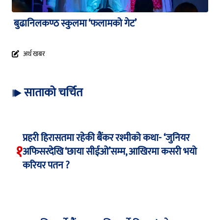
बुढानिलकण्ठ स्कुलमा ‘फलामको गेट’
अर्थ खबर
साताको चर्चित
प्रहरी हिरासतमा रहेकी बैंकर रश्मीको कथा- ‘जुनियर
१
अफिसरदेखि ‘छाया सीईओ’सम्म, आखिरमा कसरी भयो
करियर पतन ?