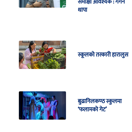
समीक्षा आवश्यक : गगन
थापा
स्कूलको तरकारी हारालुस
बुढानिलकण्ठ स्कुलमा
‘फलामको गेट’