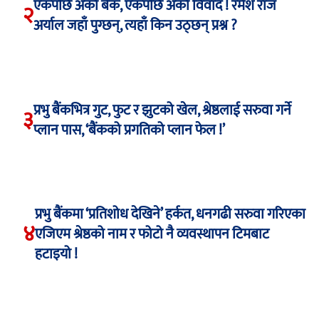
एकपछि अर्को बैंक, एकपछि अर्को विवाद ! रमेश राज
२
अर्याल जहाँ पुग्छन्, त्यहाँ किन उठ्छन् प्रश्न ?
प्रभु बैंकभित्र गुट, फुट र झुटको खेल, श्रेष्ठलाई सरुवा गर्ने
३
प्लान पास, ‘बैंकको प्रगतिको प्लान फेल !’
प्रभु बैंकमा ‘प्रतिशोध देखिने’ हर्कत, धनगढी सरुवा गरिएका
४
एजिएम श्रेष्ठको नाम र फोटो नै व्यवस्थापन टिमबाट
हटाइयो !