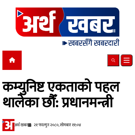
Skip to content
Search
Ope
कम्युनिष्ट एकताको पहल
थालेका छौँ: प्रधानमन्त्री
अर्थ खबर
२१ फाल्गुन २०८०, सोमबार ११:०४