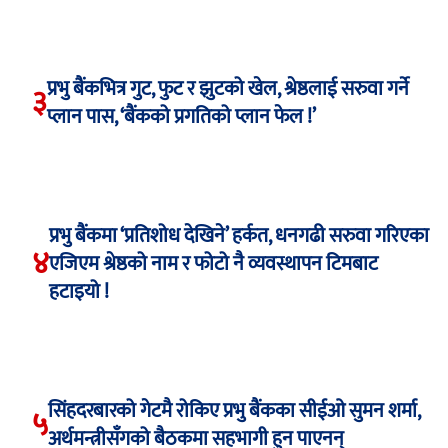
प्रभु बैंकभित्र गुट, फुट र झुटको खेल, श्रेष्ठलाई सरुवा गर्ने
३
प्लान पास, ‘बैंकको प्रगतिको प्लान फेल !’
प्रभु बैंकमा ‘प्रतिशोध देखिने’ हर्कत, धनगढी सरुवा गरिएका
४
एजिएम श्रेष्ठको नाम र फोटो नै व्यवस्थापन टिमबाट
हटाइयो !
सिंहदरबारको गेटमै रोकिए प्रभु बैंकका सीईओ सुमन शर्मा,
५
अर्थमन्त्रीसँगको बैठकमा सहभागी हुन पाएनन्