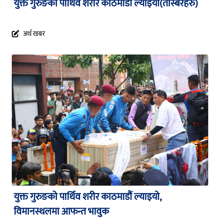
युक्त गुरुङको पार्थिव शरीर काठमाडौं ल्याइयो(तस्बिरहरु)
अर्थ खबर
युक्त गुरुङको पार्थिव शरीर काठमाडौं ल्याइयो,
विमानस्थलमा आफन्त भावुक