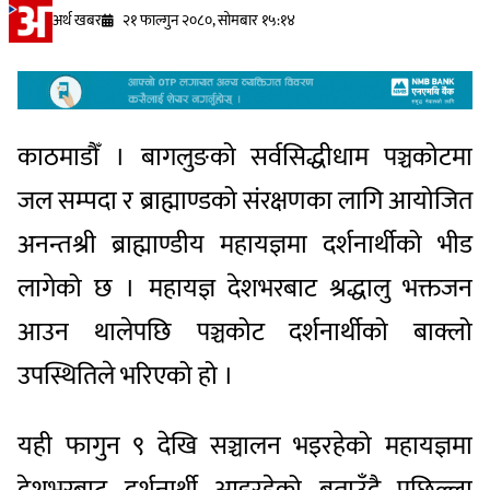
अर्थ खबर
२१ फाल्गुन २०८०, सोमबार १५:१४
काठमाडौँ । बागलुङको सर्वसिद्धीधाम पञ्चकोटमा
जल सम्पदा र ब्राह्माण्डको संरक्षणका लागि आयोजित
अनन्तश्री ब्राह्माण्डीय महायज्ञमा दर्शनार्थीको भीड
लागेको छ । महायज्ञ देशभरबाट श्रद्धालु भक्तजन
आउन थालेपछि पञ्चकोट दर्शनार्थीको बाक्लो
उपस्थितिले भरिएको हो ।
यही फागुन ९ देखि सञ्चालन भइरहेको महायज्ञमा
देशभरबाट दर्शनार्थी आइरहेको बताउँदै पछिल्ला