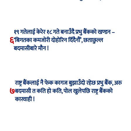
१९ गतेलाई केरेर १८ गते बनाउँदै प्रभु बैंकको खण्डन –
६
‘बिगतका कमजोरी दोहोरिन दिँदैनौं’, छताछुल्ल
बदमासीबारे मौन !
राष्ट्र बैंकलाई नै फेक कागज बुझाउँदो रहेछ प्रभु बैंक, अरु
७
बदमासी त कति हो कति, पोल खुलेपछि राष्ट्र बैंकको
कारवाही !