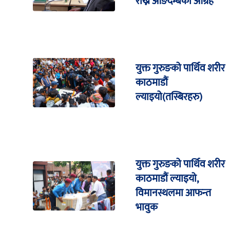
राख्न आङदेम्बेको आग्रह
युक्त गुरुङको पार्थिव शरीर
काठमाडौं
ल्याइयो(तस्बिरहरु)
युक्त गुरुङको पार्थिव शरीर
काठमाडौं ल्याइयो,
विमानस्थलमा आफन्त
भावुक