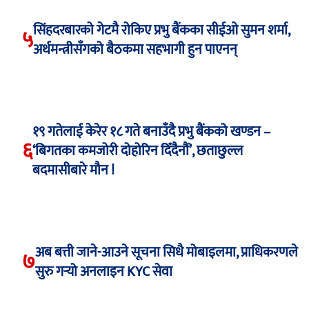
सिंहदरबारको गेटमै रोकिए प्रभु बैंकका सीईओ सुमन शर्मा,
५
अर्थमन्त्रीसँगको बैठकमा सहभागी हुन पाएनन्
१९ गतेलाई केरेर १८ गते बनाउँदै प्रभु बैंकको खण्डन –
६
‘बिगतका कमजोरी दोहोरिन दिँदैनौं’, छताछुल्ल
बदमासीबारे मौन !
अब बत्ती जाने-आउने सूचना सिधै मोबाइलमा, प्राधिकरणले
७
सुरु गर्‍यो अनलाइन KYC सेवा