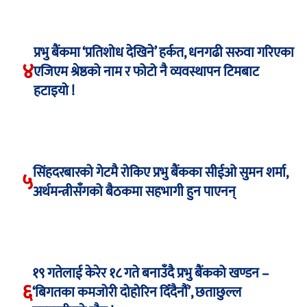
प्रभु बैंकमा ‘प्रतिशोध देखिने’ हर्कत, धनगढी सरुवा गरिएका
४
एजिएम श्रेष्ठको नाम र फोटो नै व्यवस्थापन टिमबाट
हटाइयो !
सिंहदरबारको गेटमै रोकिए प्रभु बैंकका सीईओ सुमन शर्मा,
५
अर्थमन्त्रीसँगको बैठकमा सहभागी हुन पाएनन्
१९ गतेलाई केरेर १८ गते बनाउँदै प्रभु बैंकको खण्डन –
६
‘बिगतका कमजोरी दोहोरिन दिँदैनौं’, छताछुल्ल