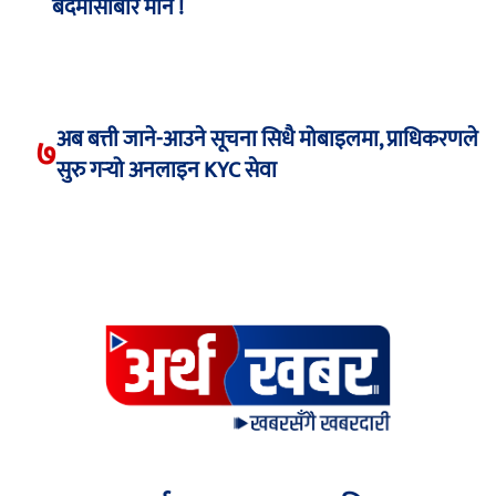
बदमासीबारे मौन !
अब बत्ती जाने-आउने सूचना सिधै मोबाइलमा, प्राधिकरणले
७
सुरु गर्‍यो अनलाइन KYC सेवा