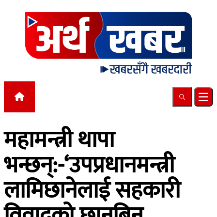
Skip to content
Search
Ope
महामन्त्री थापा
भन्छन्:-‘उपप्रधानमन्त्री
लामिछानेलाई सहकारी
विवादको छानबिन