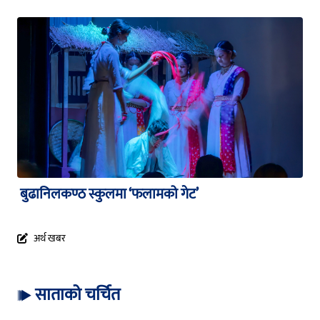
बुढानिलकण्ठ स्कुलमा ‘फलामको गेट’
अर्थ खबर
साताको चर्चित