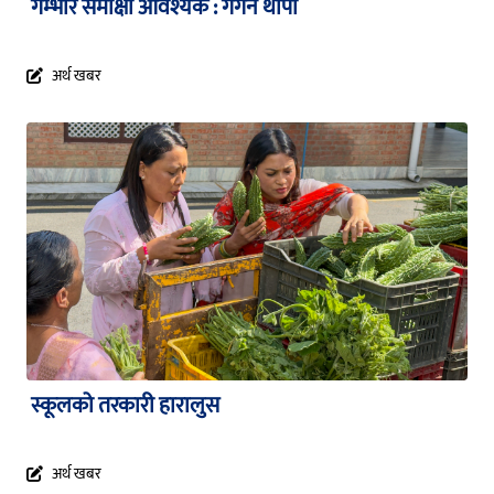
गम्भीर समीक्षा आवश्यक : गगन थापा
अर्थ खबर
स्कूलको तरकारी हारालुस
अर्थ खबर