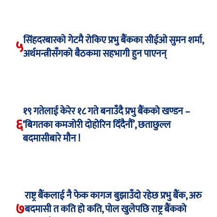
सिंहदरबारको गेटमै रोकिए प्रभु बैंकका सीईओ सुमन शर्मा,
५
अर्थमन्त्रीसँगको बैठकमा सहभागी हुन पाएनन्
१९ गतेलाई केरेर १८ गते बनाउँदै प्रभु बैंकको खण्डन –
६
‘बिगतका कमजोरी दोहोरिन दिँदैनौं’, छताछुल्ल
बदमासीबारे मौन !
राष्ट्र बैंकलाई नै फेक कागज बुझाउँदो रहेछ प्रभु बैंक, अरु
७
बदमासी त कति हो कति, पोल खुलेपछि राष्ट्र बैंकको