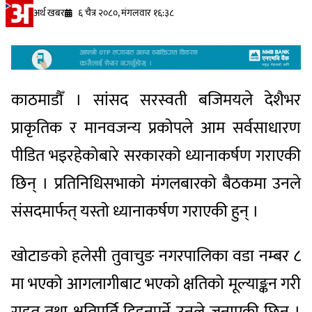
अर्थ खबर
६ चैत्र २०८०, मंगलवार १६:३८
काठमाडौँ । सांसद सरस्वती बजिमयले देशैभर
प्राकृतिक र मानवजन्य प्रकोपले आम सर्वसाधारण
पीडित भइरहेकोबारे सरकारको ध्यानाकर्षण गराएकी
छिन् । प्रतिनिधिसभाको मंगलबारको बैठकमा उनले
संसदमार्फत् यस्तो ध्यानाकर्षण गराएकी हुन् ।
खोटाङको हलेसी तुवाचुङ नगरपालिका वडा नम्बर ८
मा भएको आगलागीबाट भएको क्षतिको मूल्याङ्कन गरी
राहत तथा क्षतिपूर्ति दिइनुपर्ने उनले जनाएकी छिन् ।