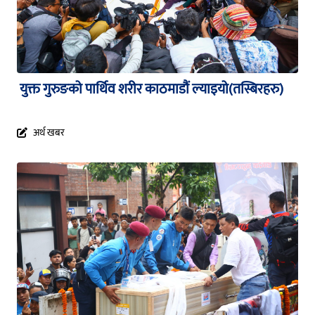
युक्त गुरुङको पार्थिव शरीर काठमाडौं ल्याइयो(तस्बिरहरु)
अर्थ खबर