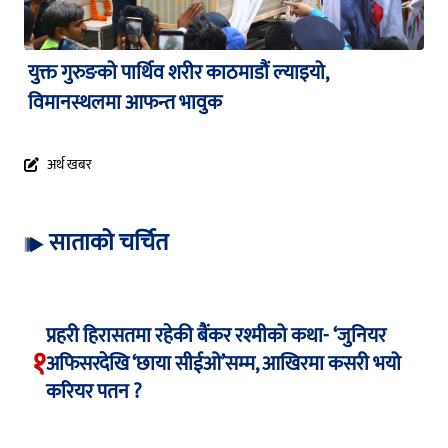
युक्त गुरुङको पार्थिव शरीर काठमाडौं ल्याइयो,
विमानस्थलमा आफन्त भावुक
अर्थ खबर
साताको चर्चित
प्रहरी हिरासतमा रहेकी बैंकर रश्मीको कथा- ‘जुनियर
१
अफिसरदेखि ‘छाया सीईओ’सम्म, आखिरमा कसरी भयो
करियर पतन ?