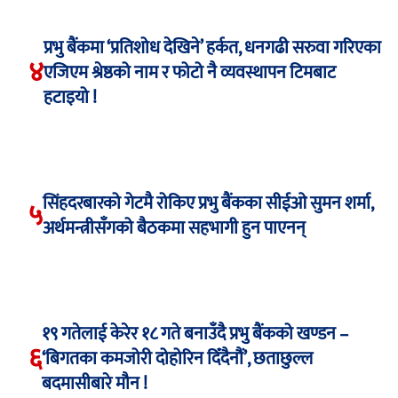
प्रभु बैंकमा ‘प्रतिशोध देखिने’ हर्कत, धनगढी सरुवा गरिएका
४
एजिएम श्रेष्ठको नाम र फोटो नै व्यवस्थापन टिमबाट
हटाइयो !
सिंहदरबारको गेटमै रोकिए प्रभु बैंकका सीईओ सुमन शर्मा,
५
अर्थमन्त्रीसँगको बैठकमा सहभागी हुन पाएनन्
१९ गतेलाई केरेर १८ गते बनाउँदै प्रभु बैंकको खण्डन –
६
‘बिगतका कमजोरी दोहोरिन दिँदैनौं’, छताछुल्ल
बदमासीबारे मौन !