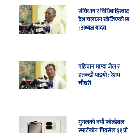
संविधान र विधिबाहिरबाट
देश चलाउन खोजिएको छ
: अध्यक्ष यादव
पहिचान माग्दा जेल र
हतकडी पाइयो : रेशम
चौधरी
गुगलको नयाँ फोल्डेबल
स्मार्टफोन ‘पिक्सेल ११ प्रो