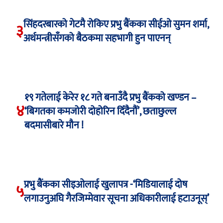
सिंहदरबारको गेटमै रोकिए प्रभु बैंकका सीईओ सुमन शर्मा,
३
अर्थमन्त्रीसँगको बैठकमा सहभागी हुन पाएनन्
१९ गतेलाई केरेर १८ गते बनाउँदै प्रभु बैंकको खण्डन –
४
‘बिगतका कमजोरी दोहोरिन दिँदैनौं’, छताछुल्ल
बदमासीबारे मौन !
प्रभु बैंकका सीइओलाई खुलापत्र -‘मिडियालाई दोष
५
लगाउनुअघि गैरजिम्मेवार सूचना अधिकारीलाई हटाउनूस्’