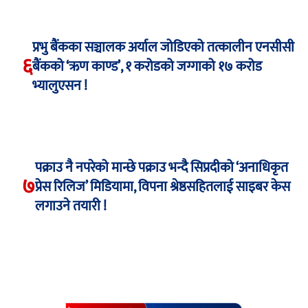
प्रभु बैंकका सञ्चालक अर्याल जोडिएको तत्कालीन एनसीसी
६
बैंकको ‘ऋण काण्ड’, १ करोडको जग्गाको १७ करोड
भ्यालुएसन !
पक्राउ नै नपरेको मान्छे पक्राउ भन्दै सिप्रदीको ‘अनाधिकृत
७
प्रेस रिलिज’ मिडियामा, विपना श्रेष्ठसहितलाई साइबर केस
लगाउने तयारी !