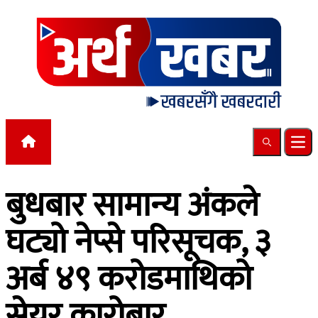
Skip to content
Search
Ope
बुधबार सामान्य अंकले
घट्यो नेप्से परिसूचक, ३
अर्ब ४९ करोडमाथिको
सेयर कारोबार