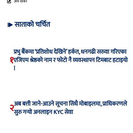
अर्थ खबर
साताको चर्चित
प्रभु बैंकमा ‘प्रतिशोध देखिने’ हर्कत, धनगढी सरुवा गरिएका
१
एजिएम श्रेष्ठको नाम र फोटो नै व्यवस्थापन टिमबाट हटाइयो
!
अब बत्ती जाने-आउने सूचना सिधै मोबाइलमा, प्राधिकरणले
२
सुरु गर्‍यो अनलाइन KYC सेवा