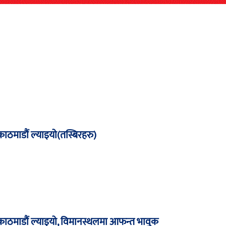
 काठमाडौं ल्याइयो(तस्बिरहरु)
र काठमाडौं ल्याइयो, विमानस्थलमा आफन्त भावुक