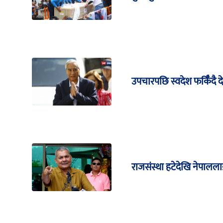
उपचारपछि स्वदेश फर्किँदै द
राजसंस्था हटेदेखि नेपाललाई