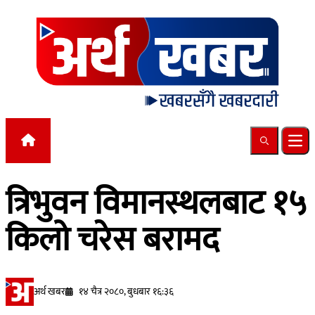
Skip to content
Search
Ope
त्रिभुवन विमानस्थलबाट १५
किलो चरेस बरामद
अर्थ खबर
१४ चैत्र २०८०, बुधबार १६:३६