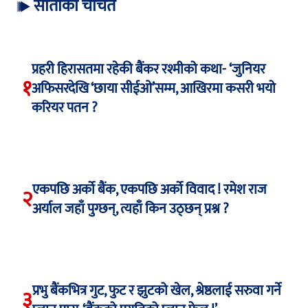
साताको चर्चित
प्रहरी हिरासतमा रहेकी बैंकर रश्मीको कथा- ‘जुनियर
१
अफिसरदेखि ‘छाया सीईओ’सम्म, आखिरमा कसरी भयो
करियर पतन ?
एकपछि अर्को बैंक, एकपछि अर्को विवाद ! रमेश राज
२
अर्याल जहाँ पुग्छन्, त्यहाँ किन उठ्छन् प्रश्न ?
प्रभु बैंकभित्र गुट, फुट र झुटको खेल, श्रेष्ठलाई सरुवा गर्ने
३