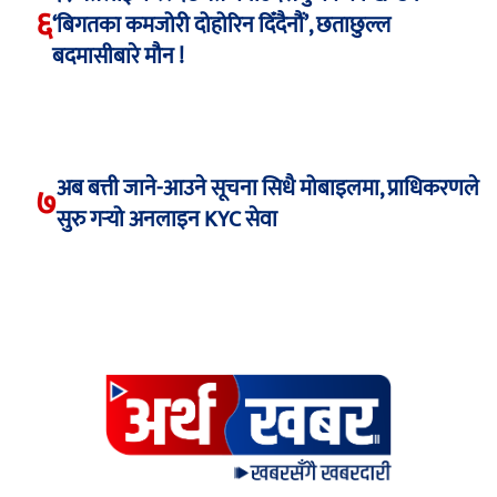
६
‘बिगतका कमजोरी दोहोरिन दिँदैनौं’, छताछुल्ल
बदमासीबारे मौन !
अब बत्ती जाने-आउने सूचना सिधै मोबाइलमा, प्राधिकरणले
७
सुरु गर्‍यो अनलाइन KYC सेवा