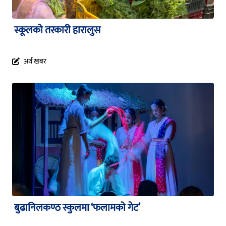
स्कूलको तरकारी हारालुस
अर्थ खबर
बुढानिलकण्ठ स्कुलमा ‘फलामको गेट’