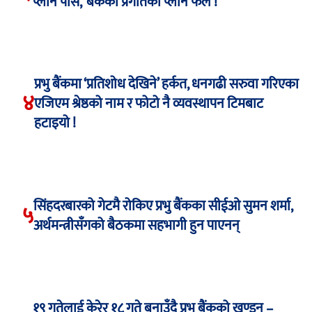
प्लान पास, ‘बैंकको प्रगतिको प्लान फेल !’
प्रभु बैंकमा ‘प्रतिशोध देखिने’ हर्कत, धनगढी सरुवा गरिएका
४
एजिएम श्रेष्ठको नाम र फोटो नै व्यवस्थापन टिमबाट
हटाइयो !
सिंहदरबारको गेटमै रोकिए प्रभु बैंकका सीईओ सुमन शर्मा,
५
अर्थमन्त्रीसँगको बैठकमा सहभागी हुन पाएनन्
१९ गतेलाई केरेर १८ गते बनाउँदै प्रभु बैंकको खण्डन –