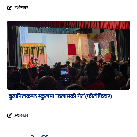
अर्थ खबर
बुढानिलकण्ठ स्कुलमा ‘फलामको गेट’(फोटोफिचर)
अर्थ खबर