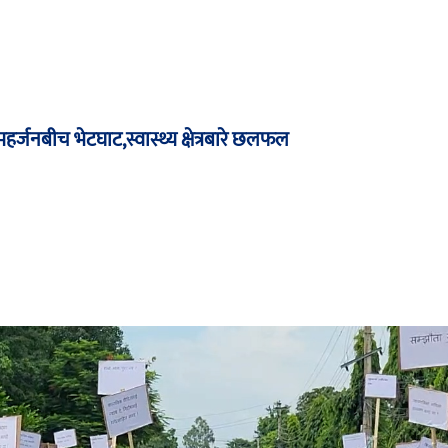
यर महर्जनबीच भेटघाट,स्वास्थ्य क्षेत्रबारे छलफल