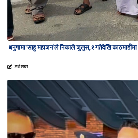
धनुषामा ‘साहु महाजन’ले निकाले जुलुस, १ गतेदेखि काठमाडौंमा ध
अर्थ खबर