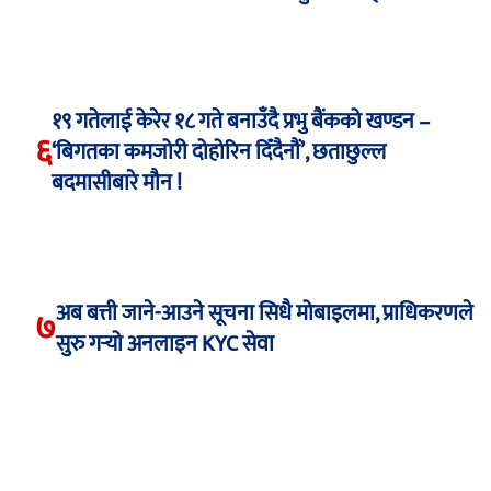
१९ गतेलाई केरेर १८ गते बनाउँदै प्रभु बैंकको खण्डन –
६
‘बिगतका कमजोरी दोहोरिन दिँदैनौं’, छताछुल्ल
बदमासीबारे मौन !
अब बत्ती जाने-आउने सूचना सिधै मोबाइलमा, प्राधिकरणले
७
सुरु गर्‍यो अनलाइन KYC सेवा