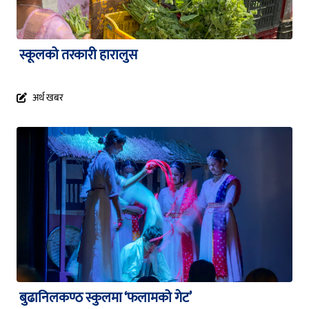
स्कूलको तरकारी हारालुस
अर्थ खबर
बुढानिलकण्ठ स्कुलमा ‘फलामको गेट’