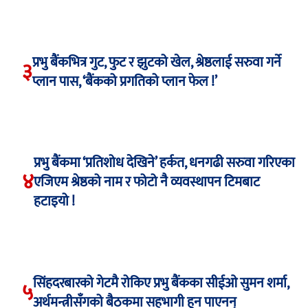
प्रभु बैंकभित्र गुट, फुट र झुटको खेल, श्रेष्ठलाई सरुवा गर्ने
३
प्लान पास, ‘बैंकको प्रगतिको प्लान फेल !’
प्रभु बैंकमा ‘प्रतिशोध देखिने’ हर्कत, धनगढी सरुवा गरिएका
४
एजिएम श्रेष्ठको नाम र फोटो नै व्यवस्थापन टिमबाट
हटाइयो !
सिंहदरबारको गेटमै रोकिए प्रभु बैंकका सीईओ सुमन शर्मा,
५
अर्थमन्त्रीसँगको बैठकमा सहभागी हुन पाएनन्