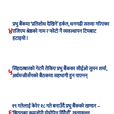
प्रभु बैंकमा ‘प्रतिशोध देखिने’ हर्कत, धनगढी सरुवा गरिएका
४
एजिएम श्रेष्ठको नाम र फोटो नै व्यवस्थापन टिमबाट
हटाइयो !
सिंहदरबारको गेटमै रोकिए प्रभु बैंकका सीईओ सुमन शर्मा,
५
अर्थमन्त्रीसँगको बैठकमा सहभागी हुन पाएनन्
१९ गतेलाई केरेर १८ गते बनाउँदै प्रभु बैंकको खण्डन –
६
‘बिगतका कमजोरी दोहोरिन दिँदैनौं’, छताछुल्ल