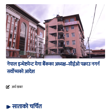
नेपाल इन्भेष्टमेन्ट मेगा बैंकका अध्यक्ष–सीईओ पक्राउ नगर्न
सर्वोच्चको आदेश
अर्थ खबर
साताको चर्चित