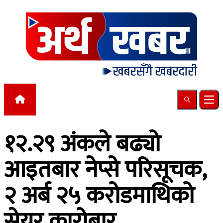
Skip to content
Search
Ope
१२.२९ अंकले बढ्यो
आइतबार नेप्से परिसूचक,
२ अर्ब २५ करोडमाथिको
सेयर कारोबार