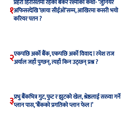
प्रहरी हिरासतमा रहेकी बैंकर रश्मीको कथा- ‘जुनियर
१
अफिसरदेखि ‘छाया सीईओ’सम्म, आखिरमा कसरी भयो
करियर पतन ?
एकपछि अर्को बैंक, एकपछि अर्को विवाद ! रमेश राज
२
अर्याल जहाँ पुग्छन्, त्यहाँ किन उठ्छन् प्रश्न ?
प्रभु बैंकभित्र गुट, फुट र झुटको खेल, श्रेष्ठलाई सरुवा गर्ने
३
प्लान पास, ‘बैंकको प्रगतिको प्लान फेल !’