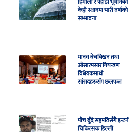
हिमाली र पहाडी भूभागका
केही स्थानमा भारी वर्षाको
सम्भावना
मानव बेचबिखन तथा
ओसारपसार नियन्त्रण
विधेयकमाथी
सांसदहरुसँग छलफल
पाँच बुँदे सहमतिसँगै इन्टर्न
चिकित्सक डिल्ली