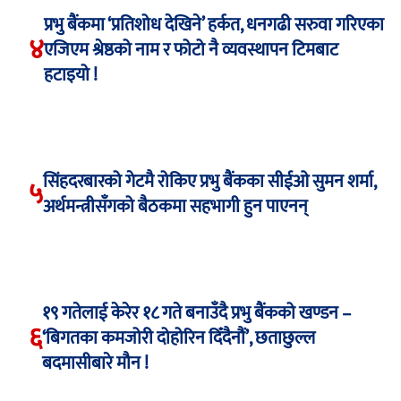
प्रभु बैंकमा ‘प्रतिशोध देखिने’ हर्कत, धनगढी सरुवा गरिएका
४
एजिएम श्रेष्ठको नाम र फोटो नै व्यवस्थापन टिमबाट
हटाइयो !
सिंहदरबारको गेटमै रोकिए प्रभु बैंकका सीईओ सुमन शर्मा,
५
अर्थमन्त्रीसँगको बैठकमा सहभागी हुन पाएनन्
१९ गतेलाई केरेर १८ गते बनाउँदै प्रभु बैंकको खण्डन –
६
‘बिगतका कमजोरी दोहोरिन दिँदैनौं’, छताछुल्ल
बदमासीबारे मौन !