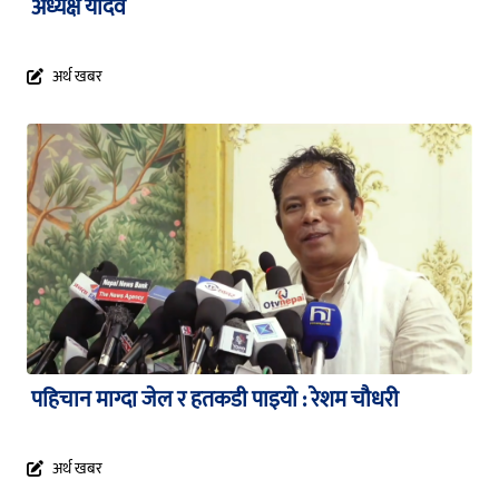
अध्यक्ष यादव
अर्थ खबर
पहिचान माग्दा जेल र हतकडी पाइयो : रेशम चौधरी
अर्थ खबर