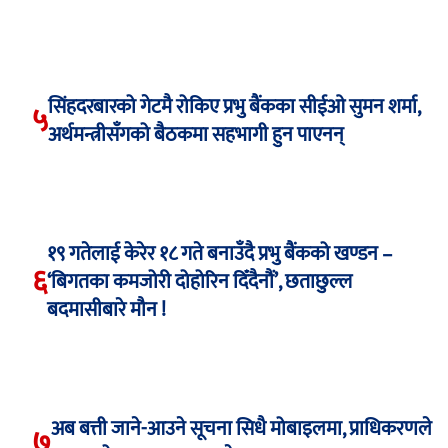
सिंहदरबारको गेटमै रोकिए प्रभु बैंकका सीईओ सुमन शर्मा,
५
अर्थमन्त्रीसँगको बैठकमा सहभागी हुन पाएनन्
१९ गतेलाई केरेर १८ गते बनाउँदै प्रभु बैंकको खण्डन –
६
‘बिगतका कमजोरी दोहोरिन दिँदैनौं’, छताछुल्ल
बदमासीबारे मौन !
अब बत्ती जाने-आउने सूचना सिधै मोबाइलमा, प्राधिकरणले
७