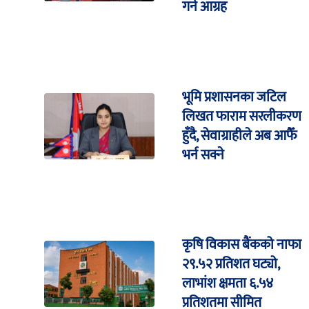
गर्न आग्रह
भूमि प्रशासनका जटिल
लिखत फाराम सरलीकरण
हुँदै, सेवाग्राहीले अब आफैँ
भर्न सक्ने
कृषि विकास बैंकको नाफा
२९.५२ प्रतिशत घट्यो,
लाभांश क्षमता ६.५४
प्रतिशतमा सीमित