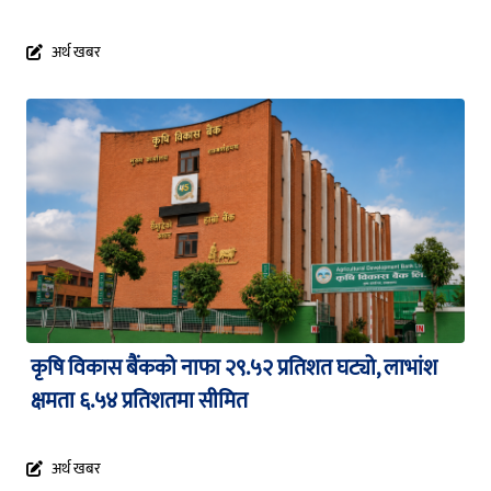
अर्थ खबर
कृषि विकास बैंकको नाफा २९.५२ प्रतिशत घट्यो, लाभांश
क्षमता ६.५४ प्रतिशतमा सीमित
अर्थ खबर