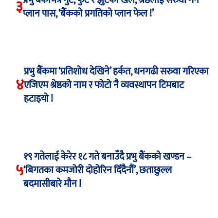
प्रभु बैंकभित्र गुट, फुट र झुटको खेल, श्रेष्ठलाई सरुवा गर्ने
३
प्लान पास, ‘बैंकको प्रगतिको प्लान फेल !’
प्रभु बैंकमा ‘प्रतिशोध देखिने’ हर्कत, धनगढी सरुवा गरिएका
४
एजिएम श्रेष्ठको नाम र फोटो नै व्यवस्थापन टिमबाट
हटाइयो !
१९ गतेलाई केरेर १८ गते बनाउँदै प्रभु बैंकको खण्डन –
५
‘बिगतका कमजोरी दोहोरिन दिँदैनौं’, छताछुल्ल
बदमासीबारे मौन !