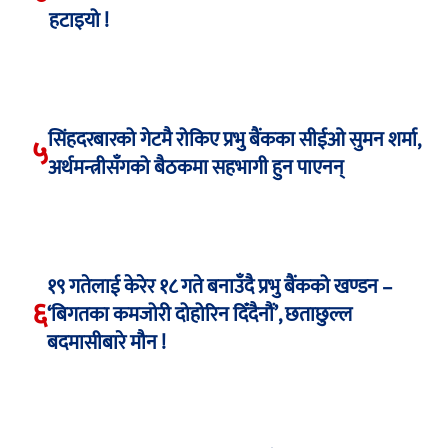
हटाइयो !
सिंहदरबारको गेटमै रोकिए प्रभु बैंकका सीईओ सुमन शर्मा,
५
अर्थमन्त्रीसँगको बैठकमा सहभागी हुन पाएनन्
१९ गतेलाई केरेर १८ गते बनाउँदै प्रभु बैंकको खण्डन –
६
‘बिगतका कमजोरी दोहोरिन दिँदैनौं’, छताछुल्ल
बदमासीबारे मौन !