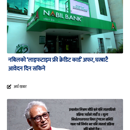
नबिलको ‘लाइफटाइम फ्री क्रेडिट कार्ड’ अफर, घरबाटै
आवेदन दिन सकिने
अर्थ खबर