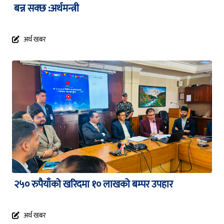
बन्न सक्छ :अर्थमन्त्री
अर्थ खबर
२५० रुपैयाँको खरिदमा १० लाखको बम्पर उपहार
अर्थ खबर