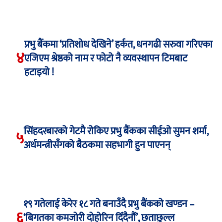
प्रभु बैंकमा ‘प्रतिशोध देखिने’ हर्कत, धनगढी सरुवा गरिएका
४
एजिएम श्रेष्ठको नाम र फोटो नै व्यवस्थापन टिमबाट
हटाइयो !
सिंहदरबारको गेटमै रोकिए प्रभु बैंकका सीईओ सुमन शर्मा,
५
अर्थमन्त्रीसँगको बैठकमा सहभागी हुन पाएनन्
१९ गतेलाई केरेर १८ गते बनाउँदै प्रभु बैंकको खण्डन –
६
‘बिगतका कमजोरी दोहोरिन दिँदैनौं’, छताछुल्ल