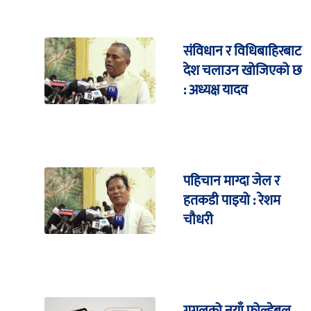
संविधान र विधिबाहिरबाट
देश चलाउन खोजिएको छ
: अध्यक्ष यादव
पहिचान माग्दा जेल र
हतकडी पाइयो : रेशम
चौधरी
गुगलको नयाँ फोल्डेबल