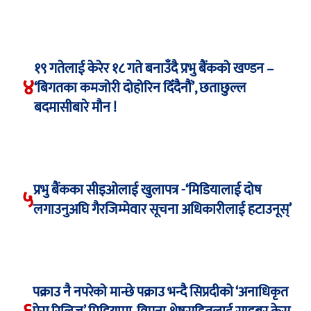
१९ गतेलाई केरेर १८ गते बनाउँदै प्रभु बैंकको खण्डन –
४
‘बिगतका कमजोरी दोहोरिन दिँदैनौं’, छताछुल्ल
बदमासीबारे मौन !
प्रभु बैंकका सीइओलाई खुलापत्र -‘मिडियालाई दोष
५
लगाउनुअघि गैरजिम्मेवार सूचना अधिकारीलाई हटाउनूस्’
पक्राउ नै नपरेको मान्छे पक्राउ भन्दै सिप्रदीको ‘अनाधिकृत