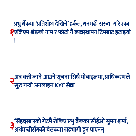
प्रभु बैंकमा ‘प्रतिशोध देखिने’ हर्कत, धनगढी सरुवा गरिएका
१
एजिएम श्रेष्ठको नाम र फोटो नै व्यवस्थापन टिमबाट हटाइयो
!
अब बत्ती जाने-आउने सूचना सिधै मोबाइलमा, प्राधिकरणले
२
सुरु गर्‍यो अनलाइन KYC सेवा
सिंहदरबारको गेटमै रोकिए प्रभु बैंकका सीईओ सुमन शर्मा,
३
अर्थमन्त्रीसँगको बैठकमा सहभागी हुन पाएनन्