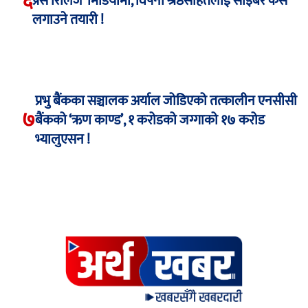
६
प्रेस रिलिज’ मिडियामा, विपना श्रेष्ठसहितलाई साइबर केस
लगाउने तयारी !
प्रभु बैंकका सञ्चालक अर्याल जोडिएको तत्कालीन एनसीसी
७
बैंकको ‘ऋण काण्ड’, १ करोडको जग्गाको १७ करोड
भ्यालुएसन !