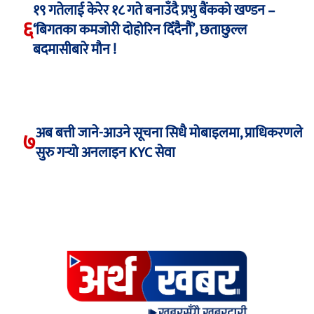
१९ गतेलाई केरेर १८ गते बनाउँदै प्रभु बैंकको खण्डन –
६
‘बिगतका कमजोरी दोहोरिन दिँदैनौं’, छताछुल्ल
बदमासीबारे मौन !
अब बत्ती जाने-आउने सूचना सिधै मोबाइलमा, प्राधिकरणले
७
सुरु गर्‍यो अनलाइन KYC सेवा