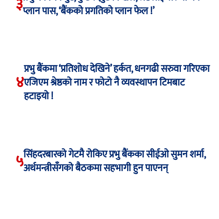
३
प्लान पास, ‘बैंकको प्रगतिको प्लान फेल !’
प्रभु बैंकमा ‘प्रतिशोध देखिने’ हर्कत, धनगढी सरुवा गरिएका
४
एजिएम श्रेष्ठको नाम र फोटो नै व्यवस्थापन टिमबाट
हटाइयो !
सिंहदरबारको गेटमै रोकिए प्रभु बैंकका सीईओ सुमन शर्मा,
५
अर्थमन्त्रीसँगको बैठकमा सहभागी हुन पाएनन्