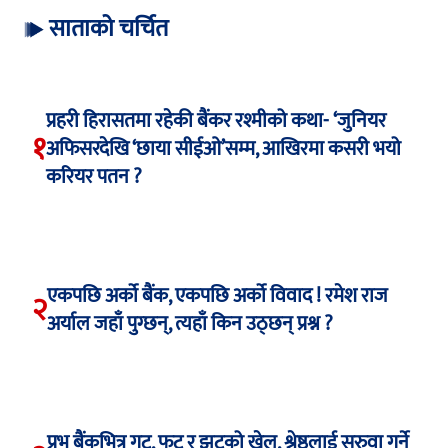
साताको चर्चित
प्रहरी हिरासतमा रहेकी बैंकर रश्मीको कथा- ‘जुनियर
१
अफिसरदेखि ‘छाया सीईओ’सम्म, आखिरमा कसरी भयो
करियर पतन ?
एकपछि अर्को बैंक, एकपछि अर्को विवाद ! रमेश राज
२
अर्याल जहाँ पुग्छन्, त्यहाँ किन उठ्छन् प्रश्न ?
प्रभु बैंकभित्र गुट, फुट र झुटको खेल, श्रेष्ठलाई सरुवा गर्ने