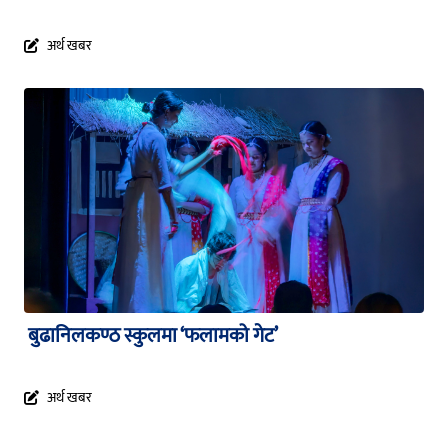
अर्थ खबर
बुढानिलकण्ठ स्कुलमा ‘फलामको गेट’
अर्थ खबर