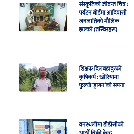
संस्कृतिको जीवन्त चित्र :
पर्यटन बोर्डमा आदिवासी
जनजातिको मौलिक
झल्को (तस्विरहरू)
शिक्षक दिलबहादुरको
कृषिकर्म : खोरियामा
फुल्यो ‘ड्रागन’को सपना
वनस्थलीमा डीडीसीको
आठौँ बिक्री केन्द्र