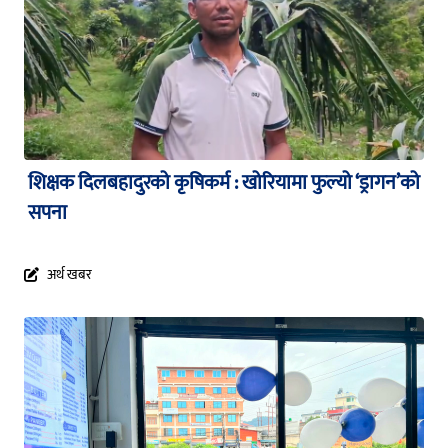
शिक्षक दिलबहादुरको कृषिकर्म : खोरियामा फुल्यो ‘ड्रागन’को
सपना
अर्थ खबर