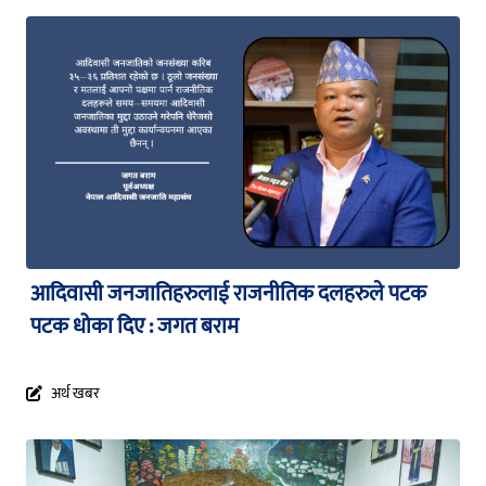
आदिवासी जनजातिहरुलाई राजनीतिक दलहरुले पटक
पटक धोका दिए : जगत बराम
अर्थ खबर