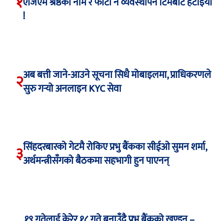
१
एजिएम श्रेष्ठको नाम र फोटो नै व्यवस्थापन टिमबाट हटाइयो
!
अब बत्ती जाने-आउने सूचना सिधै मोबाइलमा, प्राधिकरणले
२
सुरु गर्‍यो अनलाइन KYC सेवा
सिंहदरबारको गेटमै रोकिए प्रभु बैंकका सीईओ सुमन शर्मा,
३
अर्थमन्त्रीसँगको बैठकमा सहभागी हुन पाएनन्
१९ गतेलाई केरेर १८ गते बनाउँदै प्रभु बैंकको खण्डन –