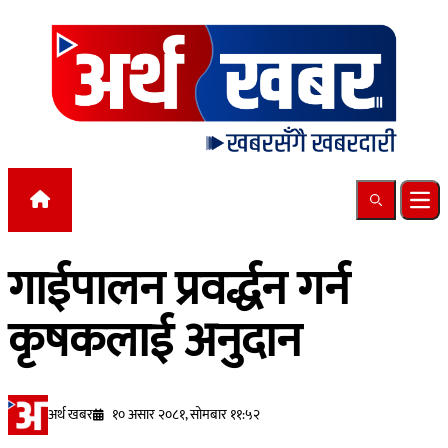
Skip to content
Search
Ope
गाईपालन प्रवर्द्धन गर्न
कृषकलाई अनुदान
अर्थ खबर
१० असार २०८१, सोमबार ११:५२