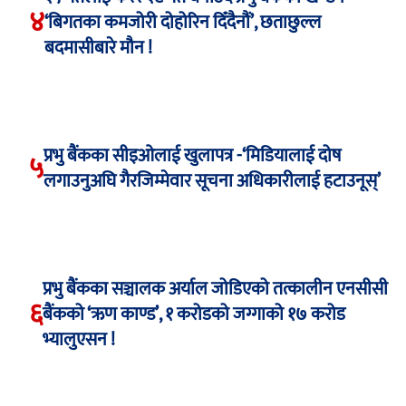
४
‘बिगतका कमजोरी दोहोरिन दिँदैनौं’, छताछुल्ल
बदमासीबारे मौन !
प्रभु बैंकका सीइओलाई खुलापत्र -‘मिडियालाई दोष
५
लगाउनुअघि गैरजिम्मेवार सूचना अधिकारीलाई हटाउनूस्’
प्रभु बैंकका सञ्चालक अर्याल जोडिएको तत्कालीन एनसीसी
६
बैंकको ‘ऋण काण्ड’, १ करोडको जग्गाको १७ करोड
भ्यालुएसन !