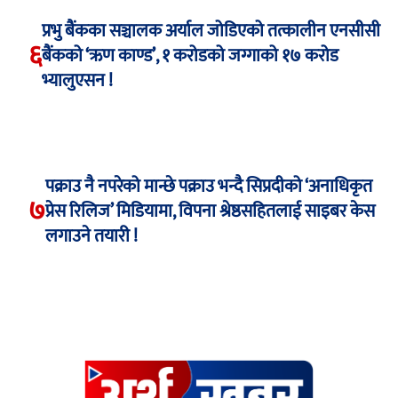
प्रभु बैंकका सञ्चालक अर्याल जोडिएको तत्कालीन एनसीसी
६
बैंकको ‘ऋण काण्ड’, १ करोडको जग्गाको १७ करोड
भ्यालुएसन !
पक्राउ नै नपरेको मान्छे पक्राउ भन्दै सिप्रदीको ‘अनाधिकृत
७
प्रेस रिलिज’ मिडियामा, विपना श्रेष्ठसहितलाई साइबर केस
लगाउने तयारी !