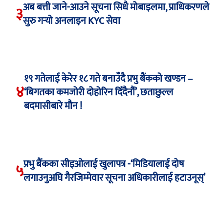
अब बत्ती जाने-आउने सूचना सिधै मोबाइलमा, प्राधिकरणले
३
सुरु गर्‍यो अनलाइन KYC सेवा
१९ गतेलाई केरेर १८ गते बनाउँदै प्रभु बैंकको खण्डन –
४
‘बिगतका कमजोरी दोहोरिन दिँदैनौं’, छताछुल्ल
बदमासीबारे मौन !
प्रभु बैंकका सीइओलाई खुलापत्र -‘मिडियालाई दोष
५
लगाउनुअघि गैरजिम्मेवार सूचना अधिकारीलाई हटाउनूस्’