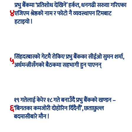
प्रभु बैंकमा ‘प्रतिशोध देखिने’ हर्कत, धनगढी सरुवा गरिएका
४
एजिएम श्रेष्ठको नाम र फोटो नै व्यवस्थापन टिमबाट
हटाइयो !
सिंहदरबारको गेटमै रोकिए प्रभु बैंकका सीईओ सुमन शर्मा,
५
अर्थमन्त्रीसँगको बैठकमा सहभागी हुन पाएनन्
१९ गतेलाई केरेर १८ गते बनाउँदै प्रभु बैंकको खण्डन –
६
‘बिगतका कमजोरी दोहोरिन दिँदैनौं’, छताछुल्ल
बदमासीबारे मौन !