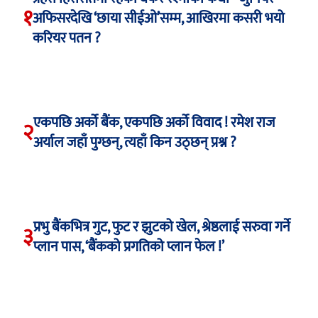
१
अफिसरदेखि ‘छाया सीईओ’सम्म, आखिरमा कसरी भयो
करियर पतन ?
एकपछि अर्को बैंक, एकपछि अर्को विवाद ! रमेश राज
२
अर्याल जहाँ पुग्छन्, त्यहाँ किन उठ्छन् प्रश्न ?
प्रभु बैंकभित्र गुट, फुट र झुटको खेल, श्रेष्ठलाई सरुवा गर्ने
३
प्लान पास, ‘बैंकको प्रगतिको प्लान फेल !’