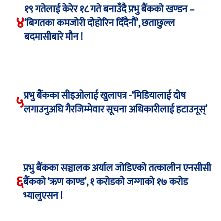
१९ गतेलाई केरेर १८ गते बनाउँदै प्रभु बैंकको खण्डन –
४
‘बिगतका कमजोरी दोहोरिन दिँदैनौं’, छताछुल्ल
बदमासीबारे मौन !
प्रभु बैंकका सीइओलाई खुलापत्र -‘मिडियालाई दोष
५
लगाउनुअघि गैरजिम्मेवार सूचना अधिकारीलाई हटाउनूस्’
प्रभु बैंकका सञ्चालक अर्याल जोडिएको तत्कालीन एनसीसी
६
बैंकको ‘ऋण काण्ड’, १ करोडको जग्गाको १७ करोड
भ्यालुएसन !