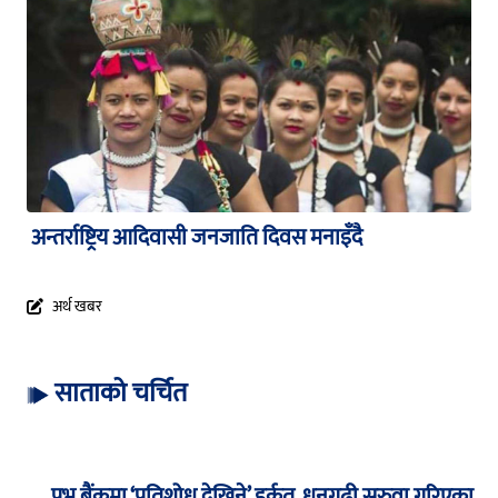
अन्तर्राष्ट्रिय आदिवासी जनजाति दिवस मनाइँदै
अर्थ खबर
साताको चर्चित
प्रभु बैंकमा ‘प्रतिशोध देखिने’ हर्कत, धनगढी सरुवा गरिएका