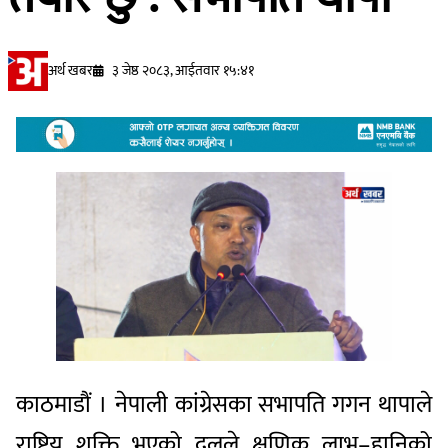
अर्थ खबर
३ जेष्ठ २०८३, आईतवार १५:४१
काठमाडौं । नेपाली कांग्रेसका सभापति गगन थापाले
राष्ट्रिय शक्ति भएको दलले क्षणिक लाभ–हानिको