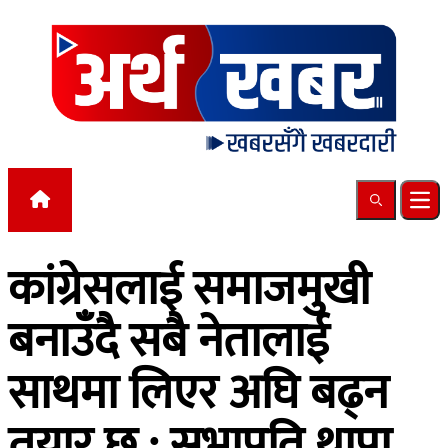
Skip to content
Search
Ope
कांग्रेसलाई समाजमुखी
बनाउँदै सबै नेतालाई
साथमा लिएर अघि बढ्न
तयार छु : सभापति थापा