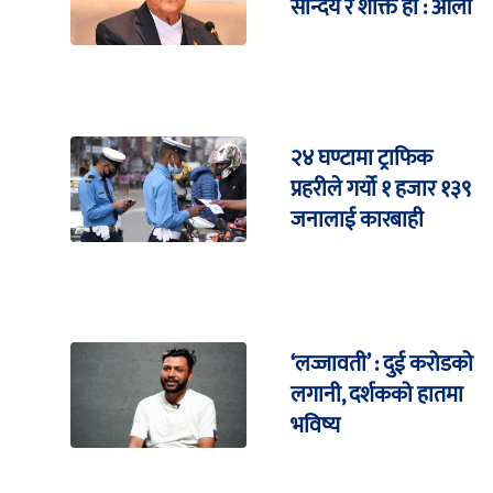
सौन्दर्य र शक्ति हो : ओली
२४ घण्टामा ट्राफिक
प्रहरीले गर्यो १ हजार १३९
जनालाई कारबाही
‘लज्जावती’ : दुई करोडको
लगानी, दर्शकको हातमा
भविष्य