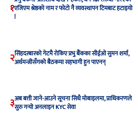
१
एजिएम श्रेष्ठको नाम र फोटो नै व्यवस्थापन टिमबाट हटाइयो
!
सिंहदरबारको गेटमै रोकिए प्रभु बैंकका सीईओ सुमन शर्मा,
२
अर्थमन्त्रीसँगको बैठकमा सहभागी हुन पाएनन्
अब बत्ती जाने-आउने सूचना सिधै मोबाइलमा, प्राधिकरणले
३
सुरु गर्‍यो अनलाइन KYC सेवा