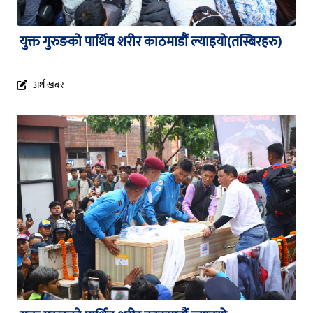
युक्त गुरुङको पार्थिव शरीर काठमाडौं ल्याइयो(तस्बिरहरु)
अर्थ खबर