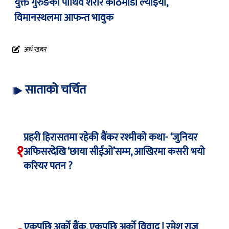
युक्त गुरुङको पार्थिव शरीर काठमाडौं ल्याइयो,
विमानस्थलमा आफन्त भावुक
अर्थ खबर
साताको चर्चित
प्रहरी हिरासतमा रहेकी बैंकर रश्मीको कथा- ‘जुनियर
१
अफिसरदेखि ‘छाया सीईओ’सम्म, आखिरमा कसरी भयो
करियर पतन ?
एकपछि अर्को बैंक, एकपछि अर्को विवाद ! रमेश राज