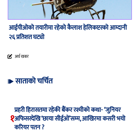
आईपीओको तयारीमा रहेको कैलाश हेलिकप्टरको आम्दानी
२६ प्रतिशत घट्यो
अर्थ खबर
साताको चर्चित
प्रहरी हिरासतमा रहेकी बैंकर रश्मीको कथा- ‘जुनियर
१
अफिसरदेखि ‘छाया सीईओ’सम्म, आखिरमा कसरी भयो
करियर पतन ?