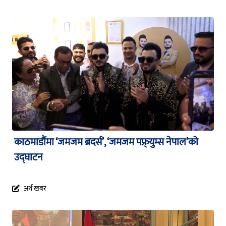
काठमाडौंमा ‘जमजम ब्रदर्स’, ‘जमजम पफ्र्युम्स नेपाल’को
उद्घाटन
अर्थ खबर