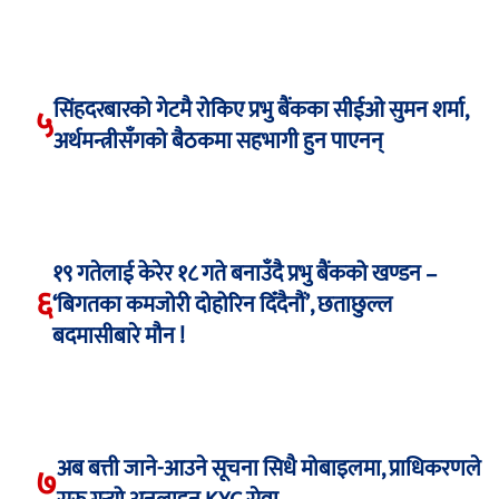
सिंहदरबारको गेटमै रोकिए प्रभु बैंकका सीईओ सुमन शर्मा,
५
अर्थमन्त्रीसँगको बैठकमा सहभागी हुन पाएनन्
१९ गतेलाई केरेर १८ गते बनाउँदै प्रभु बैंकको खण्डन –
६
‘बिगतका कमजोरी दोहोरिन दिँदैनौं’, छताछुल्ल
बदमासीबारे मौन !
अब बत्ती जाने-आउने सूचना सिधै मोबाइलमा, प्राधिकरणले
७