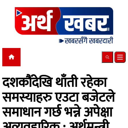
Skip to content
Search
Ope
दशकौंदेखि थाँती रहेका
समस्याहरु एउटा बजेटले
समाधान गर्छ भन्ने अपेक्षा
अव्यवहारिक : अर्थमन्त्री