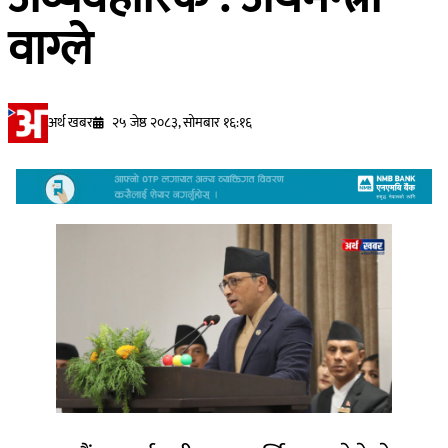
वाग्ले
अर्थ खबर
२५ जेष्ठ २०८३, सोमबार १६:१६