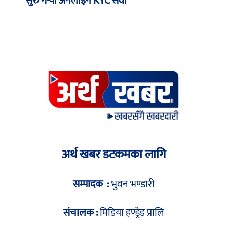
सुरु गर्‍यो अनलाइन KYC सेवा
अर्थ खबर डटकमका लागि
सम्पादक :
भुवन भण्डारी
संचालक :
मिडिया हण्ड्रेड प्रालि