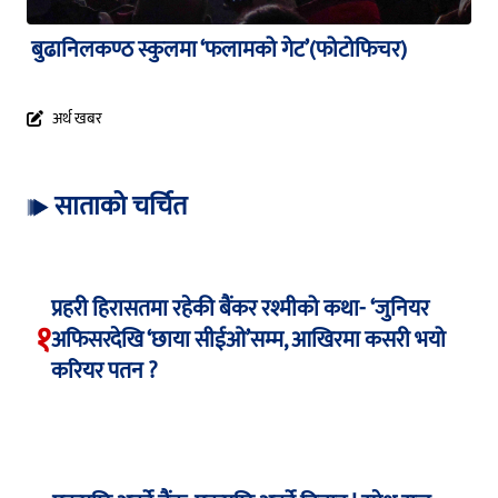
बुढानिलकण्ठ स्कुलमा ‘फलामको गेट’(फोटोफिचर)
अर्थ खबर
साताको चर्चित
प्रहरी हिरासतमा रहेकी बैंकर रश्मीको कथा- ‘जुनियर
१
अफिसरदेखि ‘छाया सीईओ’सम्म, आखिरमा कसरी भयो
करियर पतन ?