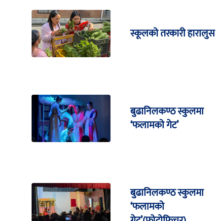
स्कूलको तरकारी हारालुस
बुढानिलकण्ठ स्कुलमा
‘फलामको गेट’
बुढानिलकण्ठ स्कुलमा
‘फलामको
गेट’(फोटोफिचर)