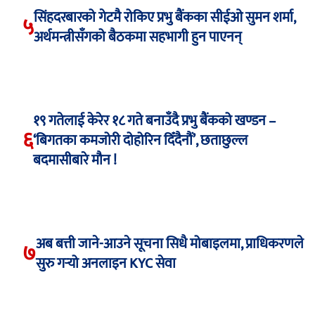
सिंहदरबारको गेटमै रोकिए प्रभु बैंकका सीईओ सुमन शर्मा,
५
अर्थमन्त्रीसँगको बैठकमा सहभागी हुन पाएनन्
१९ गतेलाई केरेर १८ गते बनाउँदै प्रभु बैंकको खण्डन –
६
‘बिगतका कमजोरी दोहोरिन दिँदैनौं’, छताछुल्ल
बदमासीबारे मौन !
अब बत्ती जाने-आउने सूचना सिधै मोबाइलमा, प्राधिकरणले
७
सुरु गर्‍यो अनलाइन KYC सेवा