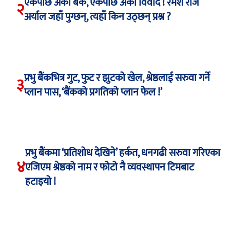
एकपछि अर्को बैंक, एकपछि अर्को विवाद ! रमेश राज
२
अर्याल जहाँ पुग्छन्, त्यहाँ किन उठ्छन् प्रश्न ?
प्रभु बैंकभित्र गुट, फुट र झुटको खेल, श्रेष्ठलाई सरुवा गर्ने
३
प्लान पास, ‘बैंकको प्रगतिको प्लान फेल !’
प्रभु बैंकमा ‘प्रतिशोध देखिने’ हर्कत, धनगढी सरुवा गरिएका
४
एजिएम श्रेष्ठको नाम र फोटो नै व्यवस्थापन टिमबाट
हटाइयो !