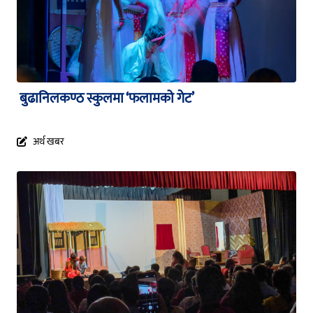
बुढानिलकण्ठ स्कुलमा ‘फलामको गेट’
अर्थ खबर