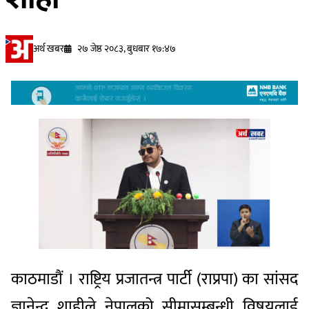
अर्थ खबर
२७ जेष्ठ २०८३, बुधबार १७:४७
काठमाडौं । राष्ट्रिय प्रजातन्त्र पार्टी (राप्रपा) का सांसद
ज्ञानेन्द्र शाहीले नेपालको सीमासम्बन्धी विषयलाई