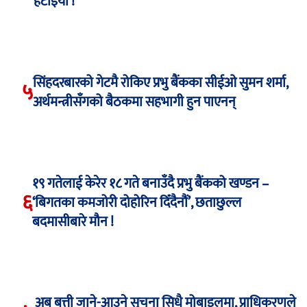
हटाइयो !
सिंहदरबारको गेटमै रोकिए प्रभु बैंकका सीईओ सुमन शर्मा,
५
अर्थमन्त्रीसँगको बैठकमा सहभागी हुन पाएनन्
१९ गतेलाई केरेर १८ गते बनाउँदै प्रभु बैंकको खण्डन –
६
‘बिगतका कमजोरी दोहोरिन दिँदैनौं’, छताछुल्ल
बदमासीबारे मौन !
अब बत्ती जाने-आउने सूचना सिधै मोबाइलमा, प्राधिकरणले