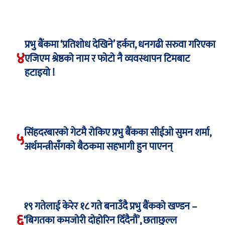
प्रभु बैंकमा ‘प्रतिशोध देखिने’ हर्कत, धनगढी सरुवा गरिएका
४
एजिएम श्रेष्ठको नाम र फोटो नै व्यवस्थापन टिमबाट
हटाइयो !
सिंहदरबारको गेटमै रोकिए प्रभु बैंकका सीईओ सुमन शर्मा,
५
अर्थमन्त्रीसँगको बैठकमा सहभागी हुन पाएनन्
१९ गतेलाई केरेर १८ गते बनाउँदै प्रभु बैंकको खण्डन –
६
‘बिगतका कमजोरी दोहोरिन दिँदैनौं’, छताछुल्ल