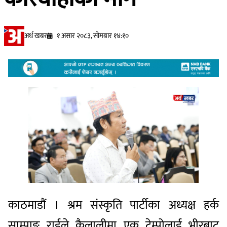
अर्थ खबर
१ असार २०८३, सोमबार १४:१०
काठमाडौं । श्रम संस्कृति पार्टीका अध्यक्ष हर्क
साम्पाङ राईले कैलालीमा एक टेम्पोलाई भीरबाट