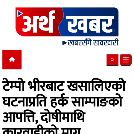
Skip to content
Search
Ope
टेम्पो भीरबाट खसालिएको
घटनाप्रति हर्क साम्पाङको
आपत्ति, दोषीमाथि
कारवाहीको माग