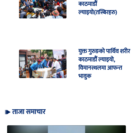
काठमाडौं
ल्याइयो(तस्बिरहरु)
युक्त गुरुङको पार्थिव शरीर
काठमाडौं ल्याइयो,
विमानस्थलमा आफन्त
भावुक
ताजा समाचार