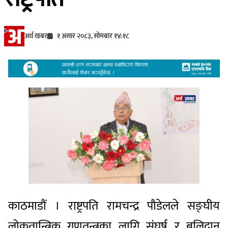
अर्थ खबर
१ असार २०८३, सोमबार १४:१८
काठमाडौं । राष्ट्रपति रामचन्द्र पौडेलले सङ्घीय
लोकतान्त्रिक गणतन्त्रका लागि संघर्ष र बलिदान