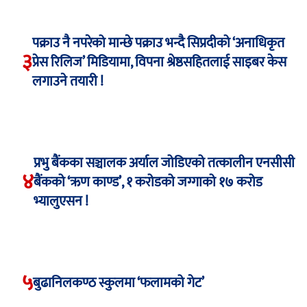
पक्राउ नै नपरेको मान्छे पक्राउ भन्दै सिप्रदीको ‘अनाधिकृत
३
प्रेस रिलिज’ मिडियामा, विपना श्रेष्ठसहितलाई साइबर केस
लगाउने तयारी !
प्रभु बैंकका सञ्चालक अर्याल जोडिएको तत्कालीन एनसीसी
४
बैंकको ‘ऋण काण्ड’, १ करोडको जग्गाको १७ करोड
भ्यालुएसन !
५
बुढानिलकण्ठ स्कुलमा ‘फलामको गेट’