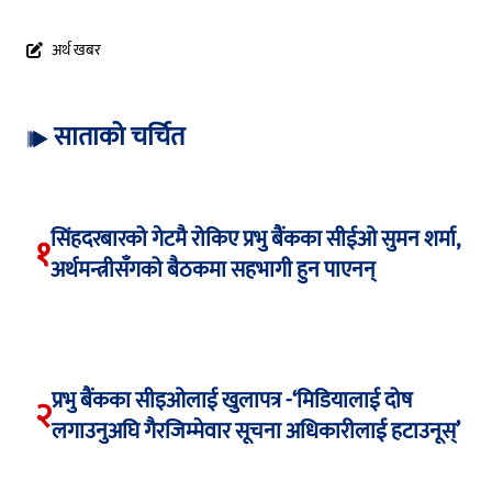
अर्थ खबर
साताको चर्चित
सिंहदरबारको गेटमै रोकिए प्रभु बैंकका सीईओ सुमन शर्मा,
१
अर्थमन्त्रीसँगको बैठकमा सहभागी हुन पाएनन्
प्रभु बैंकका सीइओलाई खुलापत्र -‘मिडियालाई दोष
२
लगाउनुअघि गैरजिम्मेवार सूचना अधिकारीलाई हटाउनूस्’