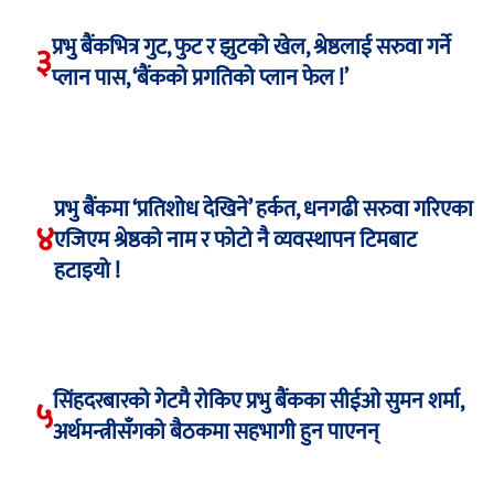
प्रभु बैंकभित्र गुट, फुट र झुटको खेल, श्रेष्ठलाई सरुवा गर्ने
३
प्लान पास, ‘बैंकको प्रगतिको प्लान फेल !’
प्रभु बैंकमा ‘प्रतिशोध देखिने’ हर्कत, धनगढी सरुवा गरिएका
४
एजिएम श्रेष्ठको नाम र फोटो नै व्यवस्थापन टिमबाट
हटाइयो !
सिंहदरबारको गेटमै रोकिए प्रभु बैंकका सीईओ सुमन शर्मा,
५
अर्थमन्त्रीसँगको बैठकमा सहभागी हुन पाएनन्