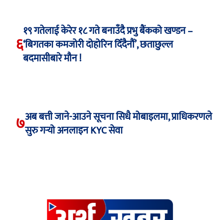
१९ गतेलाई केरेर १८ गते बनाउँदै प्रभु बैंकको खण्डन –
६
‘बिगतका कमजोरी दोहोरिन दिँदैनौं’, छताछुल्ल
बदमासीबारे मौन !
अब बत्ती जाने-आउने सूचना सिधै मोबाइलमा, प्राधिकरणले
७
सुरु गर्‍यो अनलाइन KYC सेवा