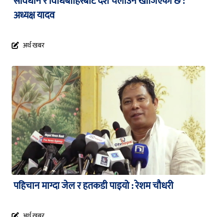
संविधान र विधिबाहिरबाट देश चलाउन खोजिएको छ :
अध्यक्ष यादव
अर्थ खबर
पहिचान माग्दा जेल र हतकडी पाइयो : रेशम चौधरी
अर्थ खबर