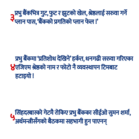
प्रभु बैंकभित्र गुट, फुट र झुटको खेल, श्रेष्ठलाई सरुवा गर्ने
३
प्लान पास, ‘बैंकको प्रगतिको प्लान फेल !’
प्रभु बैंकमा ‘प्रतिशोध देखिने’ हर्कत, धनगढी सरुवा गरिएका
४
एजिएम श्रेष्ठको नाम र फोटो नै व्यवस्थापन टिमबाट
हटाइयो !
सिंहदरबारको गेटमै रोकिए प्रभु बैंकका सीईओ सुमन शर्मा,
५
अर्थमन्त्रीसँगको बैठकमा सहभागी हुन पाएनन्