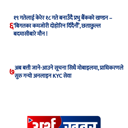
१९ गतेलाई केरेर १८ गते बनाउँदै प्रभु बैंकको खण्डन –
६
‘बिगतका कमजोरी दोहोरिन दिँदैनौं’, छताछुल्ल
बदमासीबारे मौन !
अब बत्ती जाने-आउने सूचना सिधै मोबाइलमा, प्राधिकरणले
७
सुरु गर्‍यो अनलाइन KYC सेवा