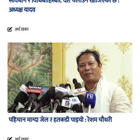
संविधान र विधिबाहिरबाट देश चलाउन खोजिएको छ :
अध्यक्ष यादव
अर्थ खबर
पहिचान माग्दा जेल र हतकडी पाइयो : रेशम चौधरी
अर्थ खबर