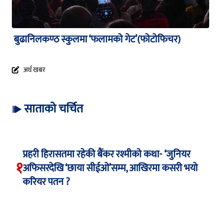
बुढानिलकण्ठ स्कुलमा ‘फलामको गेट’(फोटोफिचर)
अर्थ खबर
साताको चर्चित
प्रहरी हिरासतमा रहेकी बैंकर रश्मीको कथा- ‘जुनियर
१
अफिसरदेखि ‘छाया सीईओ’सम्म, आखिरमा कसरी भयो
करियर पतन ?