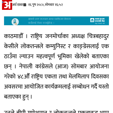
अर्थ खबर
१६ पुष २०८०, सोमबार १६:५२
काठमाडौँ । राष्ट्रिय जनमोर्चाका अध्यक्ष चित्रबहादुर
केसीले लोकतन्त्रले कम्युनिस्ट र काङ्ग्रेसलाई एक
ठाउँमा ल्याउन महत्वपूर्ण भूमिका खेलेको बताएका
छन् । नेपाली कांग्रेसले (आज) सोमबार आयोजना
गरेको ४८औँ राष्ट्रिय एकता तथा मेलमिलाप दिवसका
अवसरमा आयोजित कार्यक्रमलाई सम्बोधन गर्दै यस्तो
बताएका हुन् ।
उनले बीपी गणेशमान र लोकतन्त्रले एकतावद्ध भएर