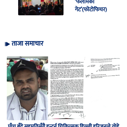
‘फलामको
गेट’(फोटोफिचर)
ताजा समाचार
पाँच बुँदे सहमतिसँगै इन्टर्न चिकित्सक डिल्ली हरिजनले तोडे