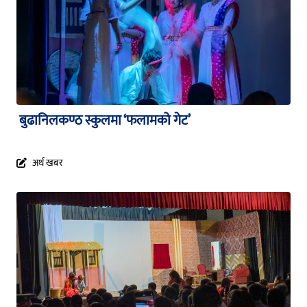
बुढानिलकण्ठ स्कुलमा ‘फलामको गेट’
अर्थ खबर