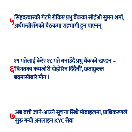
सिंहदरबारको गेटमै रोकिए प्रभु बैंकका सीईओ सुमन शर्मा,
५
अर्थमन्त्रीसँगको बैठकमा सहभागी हुन पाएनन्
१९ गतेलाई केरेर १८ गते बनाउँदै प्रभु बैंकको खण्डन –
६
‘बिगतका कमजोरी दोहोरिन दिँदैनौं’, छताछुल्ल
बदमासीबारे मौन !
अब बत्ती जाने-आउने सूचना सिधै मोबाइलमा, प्राधिकरणले
७
सुरु गर्‍यो अनलाइन KYC सेवा