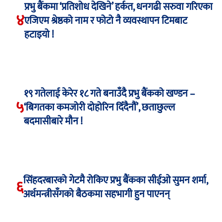
प्रभु बैंकमा ‘प्रतिशोध देखिने’ हर्कत, धनगढी सरुवा गरिएका
४
एजिएम श्रेष्ठको नाम र फोटो नै व्यवस्थापन टिमबाट
हटाइयो !
१९ गतेलाई केरेर १८ गते बनाउँदै प्रभु बैंकको खण्डन –
५
‘बिगतका कमजोरी दोहोरिन दिँदैनौं’, छताछुल्ल
बदमासीबारे मौन !
सिंहदरबारको गेटमै रोकिए प्रभु बैंकका सीईओ सुमन शर्मा,
६
अर्थमन्त्रीसँगको बैठकमा सहभागी हुन पाएनन्