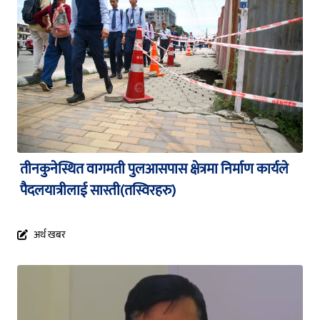
तीनकुनेस्थित वागमती पुलआसपास क्षेत्रमा निर्माण कार्यले
पैदलयात्रीलाई सास्ती(तस्विरहरु)
अर्थ खबर