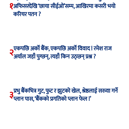
१
अफिसरदेखि ‘छाया सीईओ’सम्म, आखिरमा कसरी भयो
करियर पतन ?
एकपछि अर्को बैंक, एकपछि अर्को विवाद ! रमेश राज
२
अर्याल जहाँ पुग्छन्, त्यहाँ किन उठ्छन् प्रश्न ?
प्रभु बैंकभित्र गुट, फुट र झुटको खेल, श्रेष्ठलाई सरुवा गर्ने
३
प्लान पास, ‘बैंकको प्रगतिको प्लान फेल !’