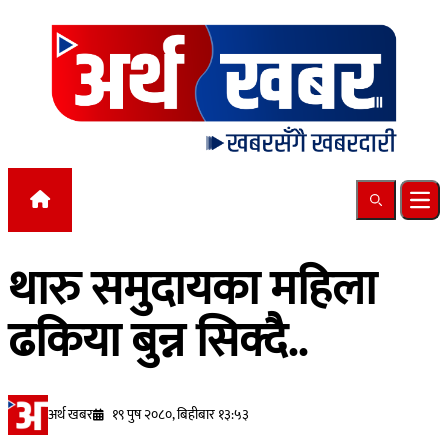
Skip to content
Search
Ope
थारु समुदायका महिला
ढकिया बुन्न सिक्दै..
अर्थ खबर
१९ पुष २०८०, बिहीबार १३:५३