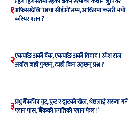
प्रहरी हिरासतमा रहेकी बैंकर रश्मीको कथा- ‘जुनियर
१
अफिसरदेखि ‘छाया सीईओ’सम्म, आखिरमा कसरी भयो
करियर पतन ?
एकपछि अर्को बैंक, एकपछि अर्को विवाद ! रमेश राज
२
अर्याल जहाँ पुग्छन्, त्यहाँ किन उठ्छन् प्रश्न ?
प्रभु बैंकभित्र गुट, फुट र झुटको खेल, श्रेष्ठलाई सरुवा गर्ने
३
प्लान पास, ‘बैंकको प्रगतिको प्लान फेल !’