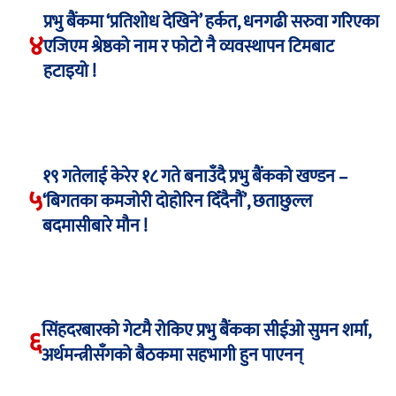
प्रभु बैंकमा ‘प्रतिशोध देखिने’ हर्कत, धनगढी सरुवा गरिएका
४
एजिएम श्रेष्ठको नाम र फोटो नै व्यवस्थापन टिमबाट
हटाइयो !
१९ गतेलाई केरेर १८ गते बनाउँदै प्रभु बैंकको खण्डन –
५
‘बिगतका कमजोरी दोहोरिन दिँदैनौं’, छताछुल्ल
बदमासीबारे मौन !
सिंहदरबारको गेटमै रोकिए प्रभु बैंकका सीईओ सुमन शर्मा,
६
अर्थमन्त्रीसँगको बैठकमा सहभागी हुन पाएनन्