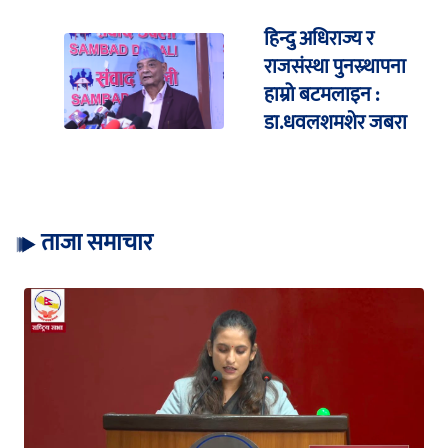
हिन्दु अधिराज्य र
राजसंस्था पुनस्र्थापना
हाम्रो बटमलाइन :
डा.धवलशमशेर जबरा
ताजा समाचार