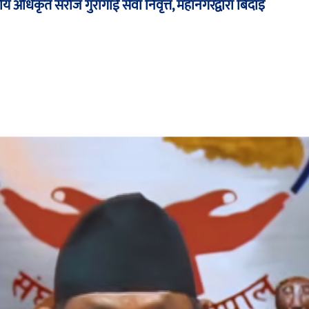
य अधिकृत सरोज गुरागाईं सेवा निवृत्त, महानगरद्वारा बिदाइ