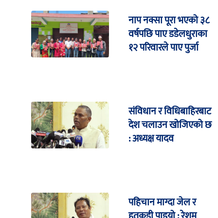
नाप नक्सा पूरा भएको ३८
वर्षपछि पाए डडेलधुराका
१२ परिवारले पाए पुर्जा
संविधान र विधिबाहिरबाट
देश चलाउन खोजिएको छ
: अध्यक्ष यादव
पहिचान माग्दा जेल र
हतकडी पाइयो : रेशम