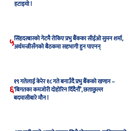
हटाइयो !
सिंहदरबारको गेटमै रोकिए प्रभु बैंकका सीईओ सुमन शर्मा,
५
अर्थमन्त्रीसँगको बैठकमा सहभागी हुन पाएनन्
१९ गतेलाई केरेर १८ गते बनाउँदै प्रभु बैंकको खण्डन –
६
‘बिगतका कमजोरी दोहोरिन दिँदैनौं’, छताछुल्ल
बदमासीबारे मौन !