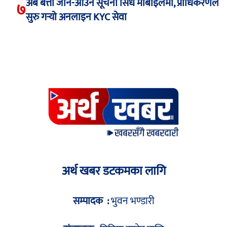
अब बत्ती जाने-आउने सूचना सिधै मोबाइलमा, प्राधिकरणले
७
सुरु गर्‍यो अनलाइन KYC सेवा
अर्थ खबर डटकमका लागि
सम्पादक :
भुवन भण्डारी