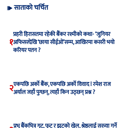
साताको चर्चित
प्रहरी हिरासतमा रहेकी बैंकर रश्मीको कथा- ‘जुनियर
१
अफिसरदेखि ‘छाया सीईओ’सम्म, आखिरमा कसरी भयो
करियर पतन ?
एकपछि अर्को बैंक, एकपछि अर्को विवाद ! रमेश राज
२
अर्याल जहाँ पुग्छन्, त्यहाँ किन उठ्छन् प्रश्न ?
प्रभु बैंकभित्र गुट, फुट र झुटको खेल, श्रेष्ठलाई सरुवा गर्ने