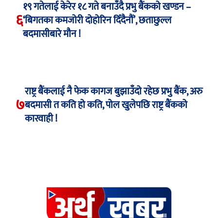
१९ गतेलाई केरेर १८ गते बनाउँदै प्रभु बैंकको खण्डन –
६
‘बिगतका कमजोरी दोहोरिन दिँदैनौं’, छताछुल्ल
बदमासीबारे मौन !
राष्ट्र बैंकलाई नै फेक कागज बुझाउँदो रहेछ प्रभु बैंक, अरु
७
बदमासी त कति हो कति, पोल खुलेपछि राष्ट्र बैंकको
कारवाही !