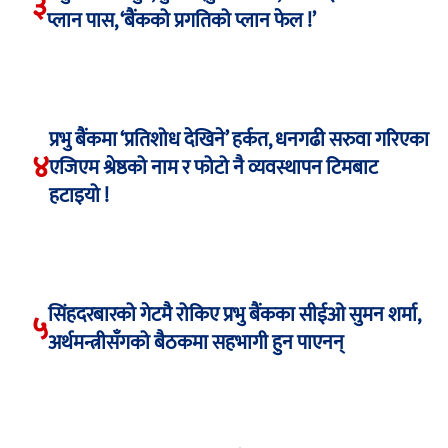
३
प्लान पास, ‘बैंकको प्रगतिको प्लान फेल !’
प्रभु बैंकमा ‘प्रतिशोध देखिने’ हर्कत, धनगढी सरुवा गरिएका
४
एजिएम श्रेष्ठको नाम र फोटो नै व्यवस्थापन टिमबाट
हटाइयो !
सिंहदरबारको गेटमै रोकिए प्रभु बैंकका सीईओ सुमन शर्मा,
५
अर्थमन्त्रीसँगको बैठकमा सहभागी हुन पाएनन्