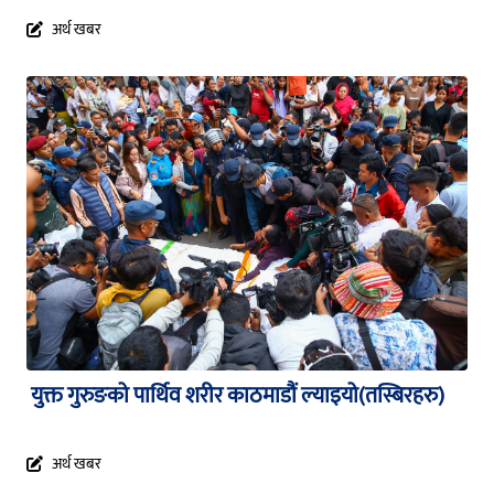
अर्थ खबर
युक्त गुरुङको पार्थिव शरीर काठमाडौं ल्याइयो(तस्बिरहरु)
अर्थ खबर